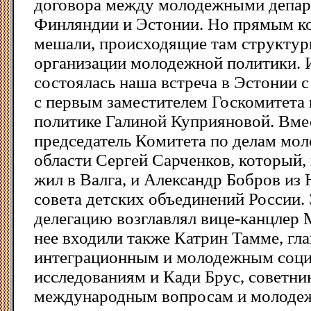
договора между молодежными депар
Финляндии и Эстонии. Но прямым ко
мешали, происходящие там структур
организации молодежной политики. И
состоялась наша встреча в Эстонии с
с первым заместителем Госкомитета
политике Галиной Куприяновой. Вмес
председатель Комитета по делам мо
области Сергей Сарченков, который, 
жил в Валга, и Александр Бобров из
совета детских объединений России.
делегацию возглавлял вице-канцлеp 
нее входили также Катpин Тамме, гл
интегpационным и молодежным соц
исследованиям и Кади Бpус, советни
междунаpодным вопpосам и молоде