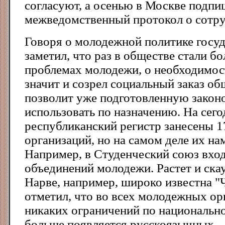
согласуют, а осенью в Москве подпи
межведомственный протокол о сотру
Говоря о молодежной политике госуд
заметил, что раз в обществе стали б
проблемах молодежи, о необходимост
значит и созрел социальный заказ об
позволит уже подготовленную закон
использовать по назначению. На сего
республиканский регистр занесены 
организаций, но на самом деле их на
Например, в Студенческий союз вход
объединений молодежи. Растет и ска
Наpве, напpимеp, шиpоко известна "
отметил, что во всех молодежных оp
никаких огpаничений по национально
больше появляется pусскоязычных.