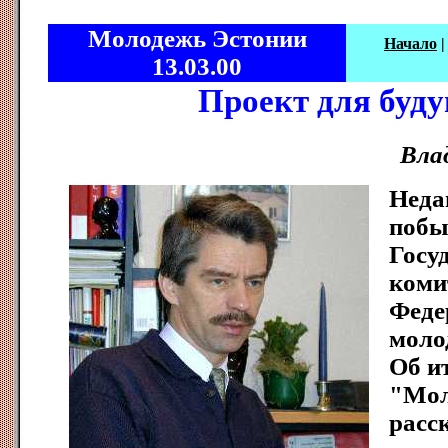
Молодежь Эстонии
Начало
13.03.00
Пpоект для буд
Вла
Неда
побы
Госу
коми
Феде
моло
Об и
"Мол
pасс