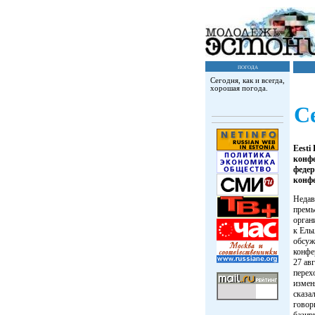
погода
Сегодня, как и всегда,
хорошая погода.
С
Eesti
конф
федер
конфе
Недав
премь
орган
к Ель
обсуж
конфе
27 ав
перех
измен
сказа
говор
базир