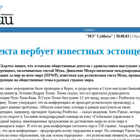
|
архив
|
"МЭ" Суббота" | 30.08.03 |
Обр
екта вербует известных эстонц
 Ekspress пишет, что эстонские общественные деятели с удовольствием выступают 
еренциях, оплачиваемых сектой Муна. Движение Межрелигиозная международна
ация за мир во всем мире (IIFWP), известная как религиозная секта Муна, прово
ренции на общественные темы в разных странах мира.
но такое мероприятие было проведено в Корее, и среди прочих в Сеуле выступил бывши
ер-министр Эстонии Индрек Тооме. Тооме сказал, что его пригласил руководитель
изации Чунг Хван Квак. В Сеуле Тооме был ровно 12 лет назад, когда они с Рюйтелем ез
цину. Тооме утверждает, что на конференциях не проводят религиозную пропаганду, а
дают важные проблемы. «Многие известные эстонцы и раньше выступали на таких
ренциях, например, президент Арнольд Рюйтель», - сказал академик Анто Раукас, котор
густа откроет в Таллинне международный семинар на тему «Глобальное управление в
одный период: инновационные предложения по достижению мира во всем мире в
яющемся мире». В этот же день конференция состоится еще в 150 странах. Академик Ра
л, что цель конференции – предупредить волну терроризма в мире. На семинаре Раукас бу
ить на темы образования, так как основа терроризма – это религиозная ненависть, котора
уется на необразованности. Раукас не думает, что это мероприятие нанесет какой-то ущер