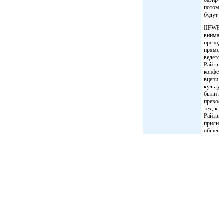
потом
будут
IIFWP
внима
препо
прямо
ведет
Райтв
конфе
вцепи
культ
были 
прево
тех, 
Райтв
прили
общес