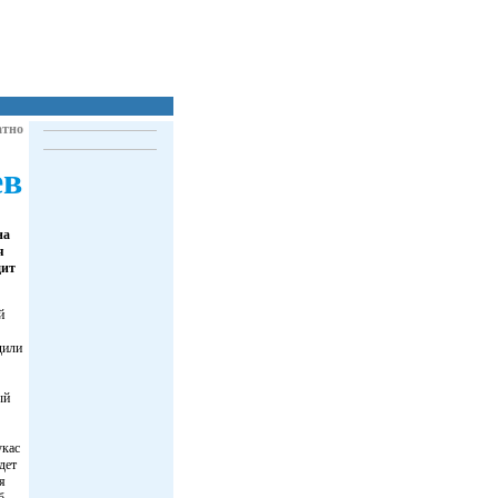
атно
ев
на
я
дит
й
дили
ый
укас
дет
я
б,