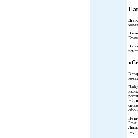
Наш
Два э
коман
В мин
Герма
В вос
помог
«Се
В спо
коман
Побед
кауна
росси
«Серв
сильн
сборн
По ит
Разин
Литвы
года.