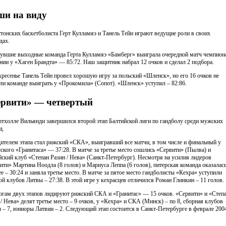
и на виду
стонских баскетболиста Герт Кулламяэ и Танель Тейн играют ведущие роли в своих
дах.
увшие выходные команда Герта Кулламяэ «Бамберг» выиграла очередной матч чемпион
нии у «Хаген Брандта» — 85:72. Наш защитник набрал 12 очков и сделал 2 подбора.
кресенье Танель Тейн провел хорошую игру за польский «Шленск», но его 16 очков не
ли команде выиграть у «Прокомила» (Сопот). «Шленск» уступил – 82:86.
рвити» — четвертый
ртхолле Вильянди завершился второй этап Балтийской лиги по гандболу среди мужских
д.
ителем этапа стал рижский «СКА», выигравший все матчи, в том числе и финальный у
сского «Гранитаса» — 37:28. В матче за третье место сошлись «Сервити» (Пылва) и
йский клуб «Степан Разин / Нева» (Санкт-Петербург). Несмотря на усилия лидеров
ити» Мартина Ноодла (8 голов) и Мариуса Леппа (6 голов), питерская команда оказалас
ее – 30:24 и заняла третье место. В матче за пятое место гандболисты «Кехра» уступили
ой клубов Литвы – 27:38. В этой игре у кехрасцев отличился Роман Глинкин – 11 голов.
огам двух этапов лидируют рижский СКА и «Гранитас» — 15 очков. «Сервити» и «Степ
 / Нева» делят третье место – 9 очков, у «Кехра» и СКА (Минск) – по 8, сборная клубов
 – 7, юниоры Латвии – 2. Следующий этап состоится в Санкт-Петербурге в феврале 200