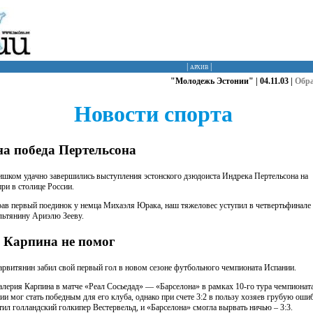
|
архив
|
"Молодежь Эстонии" | 04.11.03 |
Обр
Новости спорта
а победа Пертельсона
ишком удачно завершились выступления эстонского дзюдоиста Индрека Пертельсона на
при в столице России.
ав первый поединок у немца Михаэля Юрака, наш тяжеловес уступил в четвертьфинале
льтянину Ариэлю Зееву.
 Карпина не помог
арвитянин забил свой первый гол в новом сезоне футбольного чемпионата Испании.
алерия Карпина в матче «Реал Сосьедад» — «Барселона» в рамках 10-го тура чемпионат
ии мог стать победным для его клуба, однако при счете 3:2 в пользу хозяев грубую оши
тил голландский голкипер Вестервельд, и «Барселона» смогла вырвать ничью – 3:3.