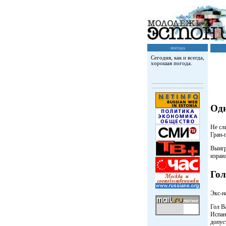
погода
Сегодня, как и всегда,
хорошая погода.
Одн
Не сл
Гран-
Выигр
израи
Гол
Экс-н
Гол В
Испан
допус