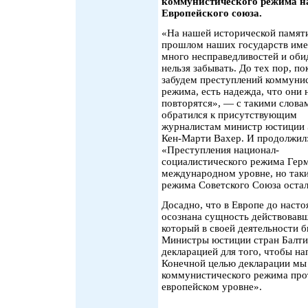
коммунистического режима н
Европейского союза.
«На нашей исторической памяти
прошлом наших государств име
много несправедливостей и оби
нельзя забывать. До тех пор, по
забудем преступлений коммуни
режима, есть надежда, что они 
повторятся», — с такими слова
обратился к присутствующим
журналистам министр юстиции
Кен-Марти Вахер. И продолжил
«Преступления национал-
социалистического режима Гер
международном уровне, но так
режима Советского Союза остал
Досадно, что в Европе до наст
осознана сущность действовавш
который в своей деятельности б
Министры юстиции стран Балти
декларацией для того, чтобы на
Конечной целью декларации мы
коммунистического режима прот
европейском уровне».