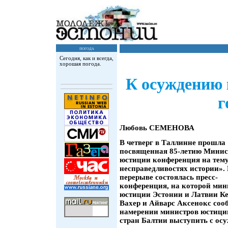
погода
Сегодня, как и всегда,
хорошая погода.
К осуждению 
г
Любовь СЕМЕНОВА
В четверг в Таллинне прошла
посвященная 85-летию Минис
юстиции конференция на тем
несправедливостях истории».
перерыве состоялась пресс-
конференция, на которой ми
юстиции Эстонии и Латвии К
Вахер и Айварс Аксенокс соо
намерении министров юстици
стран Балтии выступить с ос