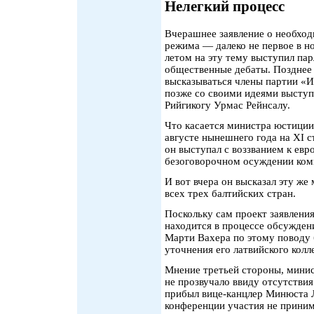
Нелегкий процесс
Вчерашнее заявление о необхо
режима — далеко не первое в 
летом на эту тему выступил пар
общественные дебаты. Позднее 
высказываться члены партии «И
позже со своими идеями выступи
Рийгикогу Урмас Рейнсалу.
Что касается министра юстиции
августе нынешнего года на XI с
он выступал с воззванием к евр
безоговорочном осуждении ком
И вот вчера он высказал эту ж
всех трех балтийских стран.
Поскольку сам проект заявления
находится в процессе обсуждени
Марти Вахера по этому поводу б
уточнения его латвийского колл
Мнение третьей стороны, минис
не прозвучало ввиду отсутствия
прибыл вице-канцлер Минюста 
конференции участия не приним