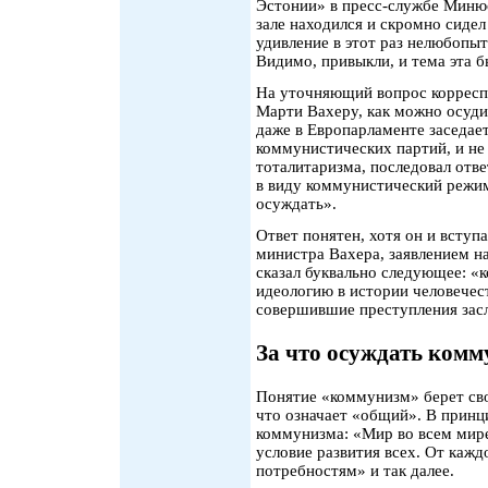
Эстонии» в пресс-службе Минюс
зале находился и скромно сиде
удивление в этот раз нелюбопы
Видимо, привыкли, и тема эта б
На уточняющий вопрос корресп
Марти Вахеру, как можно осуди
даже в Европарламенте заседает
коммунистических партий, и не
тоталитаризма, последовал отве
в виду коммунистический режим
осуждать».
Ответ понятен, хотя он и вступа
министра Вахера, заявлением на
сказал буквально следующее: 
идеологию в истории человечес
совершившие преступления зас
За что осуждать ком
Понятие «коммунизм» берет сво
что означает «общий». В принци
коммунизма: «Мир во всем мир
условие развития всех. От каж
потребностям» и так далее.