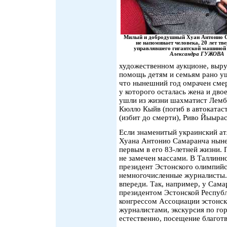
Милый и добродушный Хуан Антонио 
не напоминает человека, 20 лет тв
управлявшего гигантской машино
Александра ГУЖОВА
художественном аукционе, выру
помощь детям и семьям рано у
что нынешний год омрачен смер
у которого осталась жена и двое
ушли из жизни шахматист Лемби
Кюлло Кыйв (погиб в автокатас
(избит до смерти), Риво Йыырас 
Если знаменитый украинский атл
Хуана Антонио Самаранча ныне
первым в его 83-летней жизни.
не замечен массами. В Таллинн
президент Эстонского олимпий
немногочисленные журналисты.
впереди. Так, например, у Сама
президентом Эстонской Респуб
конгрессом Ассоциации эстонск
журналистами, экскурсия по гор
естественно, посещение благот