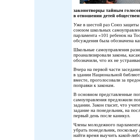
законотворцы тайным голосо
в отношении детей общественн
Уже в шестой раз Союз защиты 
союзом школьных самоуправлен
парламента «101 ребенок на То
обсуждения была обозначена ка
Школьные самоуправления разн
проанализировали законы, каса
обозначили, что их не устраивае
Вчера на первой части заседан
в здании Национальной библиот
вместе, проголосовали за пред
поправки к законам.
В основном представленные поп
самоуправления предложили по
задании. Закон гласит, что учи
задание на понедельник, на пос
первый день после каникул.
Члены молодежного парламента
убрать понедельник, поскольку 
найти время выучить какой-либ