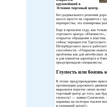
крупнейший в
Эстонии торговый центр.
Без радикального решения доро
шоссе просто не справится с т
перекрестка, эта планировка ре
Еще в прошлом году, как только
торгового центра «Юлемисте», 
открытое обращение к властям, 
сейчас перекресток Тартуского 
Петербургского шоссе работает
способности. «Открытие нового
проблемы как для автобусных л
и для клиентов аэропорта и бл
предупреждали специалисты.
Глупость или боязнь 
К этому предупреждению присо
организации дорожного движени
выразился порезче своих коллег
торговый центр до того, как б
глупость! — заявил Сонгисепп.
парковка на полторы тысячи мес
в сплошной затор!».