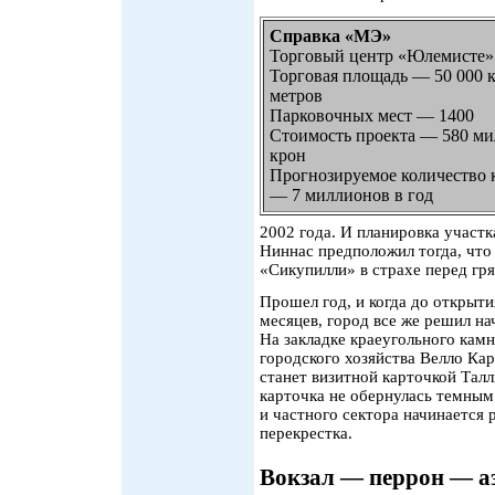
Справка «МЭ»
Торговый центр «Юлемисте»
Торговая площадь — 50 000 
метров
Парковочных мест — 1400
Стоимость проекта — 580 м
крон
Прогнозируемое количество 
— 7 миллионов в год
2002 года. И планировка участк
Ниннас предположил тогда, что
«Сикупилли» в страхе перед гр
Прошел год, и когда до открыт
месяцев, город все же решил на
На закладке краеугольного кам
городского хозяйства Велло Ка
станет визитной карточкой Талл
карточка не обернулась темным
и частного сектора начинается 
перекрестка.
Вокзал — перрон — а