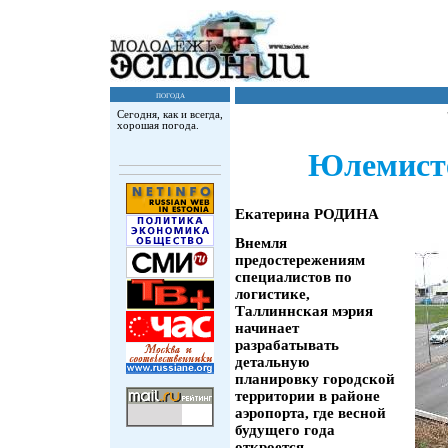
погода
Сегодня, как и всегда,
хорошая погода.
Юлемисте
Екатерина РОДИНА
Внемля
предостережениям
специалистов по
логистике,
Таллиннская мэрия
начинает
разрабатывать
детальную
планировку городской
территории в районе
аэропорта, где весной
будущего года
откроется