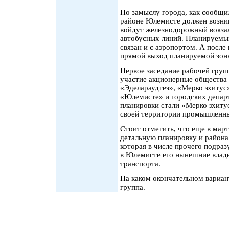
По замыслу города, как сообщил
районе Юлемисте должен возник
войдут железнодорожный вокза
автобусных линий. Планируемы
связан и с аэропортом. А после
прямой выход планируемой зон
Первое заседание рабочей груп
участие акционерные общества 
«Эделараудтеэ», «Мерко эхитус»
«Юлемисте» и городских депар
планировки стали «Мерко эхитус
своей территории промышленны
Стоит отметить, что еще в март
детальную планировку и района 
которая в числе прочего подраз
в Юлемисте его нынешние владе
транспорта.
На каком окончательном вариан
группа.