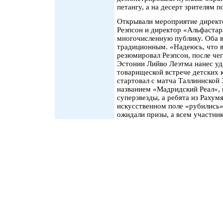
петангу, а на десерт зрителям 
Открывали мероприятие директ
Реэпсон и директор «Альфастар
многочисленную публику. Оба в
традиционным. «Надеюсь, что в
резюмировал Реэпсон, после ч
Эстонии Лийво Леэтма нанес уд
товарищеской встрече детских
стартовал с матча Таллиннской
названием «Мадридский Реал», 
суперзвезды, а ребята из Рахум
искусственном поле «рубились
ожидали призы, а всем участни