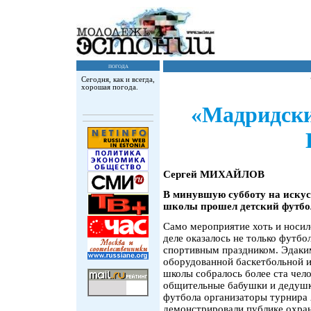
погода
Сегодня, как и всегда,
хорошая погода.
«Мадридски
Сергей МИХАЙЛОВ
В минувшую субботу на иску
школы прошел детский футбол
Само мероприятие хоть и носило
деле оказалось не только футб
спортивным праздником. Эдаки
оборудованной баскетбольной 
школы собралось более ста чел
общительные бабушки и дедушк
футбола организаторы турнира
демонстрировали публике охран