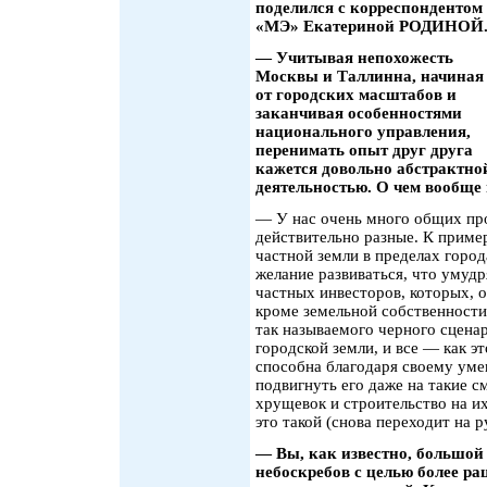
поделился с корреспондентом
«МЭ» Екатериной РОДИНОЙ
— Учитывая непохожесть
Москвы и Таллинна, начиная
от городских масштабов и
заканчивая особенностями
национального управления,
перенимать опыт друг друга
кажется довольно абстрактно
деятельностью. О чем вообще
— У нас очень много общих пр
действительно разные. К пример
частной земли в пределах города
желание развиваться, что умуд
частных инвесторов, которых, 
кроме земельной собственности
так называемого черного сценар
городской земли, и все — как э
способна благодаря своему уме
подвигнуть его даже на такие с
хрущевок и строительство на и
это такой (снова переходит на 
— Вы, как известно, большой
небоскребов с целью более р