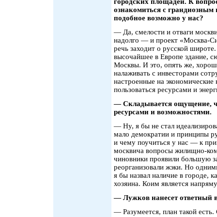
городских площадей. К вопро
ознакомиться с грандиозным
подобное возможно у нас?
— Да, смелости и отваги москви
надолго — и проект «Москва-Си
речь заходит о русской широте
высочайшее в Европе здание, сю
Москвы. И это, опять же, хорош
налаживать с инвесторами сотр
настроенные на экономические
пользоваться ресурсами и энерг
— Складывается ощущение, ч
ресурсами и возможностями.
— Ну, я бы не стал идеализиро
мало демократии и принципы ру
и чему поучиться у нас — к пр
москвича вопросы жилищно-ком
чиновники проявили большую за
реорганизовали жэки. Но одним
я бы назвал наличие в городе, к
хозяина. Коим является напрям
— Лужков нанесет ответный 
— Разумеется, план такой есть