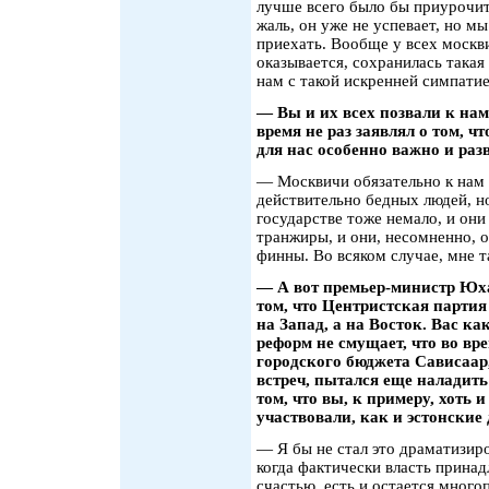
лучше всего было бы приурочит
жаль, он уже не успевает, но м
приехать. Вообще у всех москв
оказывается, сохранилась такая
нам с такой искренней симпатие
— Вы и их всех позвали к нам
время не раз заявлял о том, ч
для нас особенно важно и раз
— Москвичи обязательно к нам 
действительно бедных людей, н
государстве тоже немало, и он
транжиры, и они, несомненно, о
финны. Во всяком случае, мне т
— А вот премьер-министр Юха
том, что Центристская партия
на Запад, а на Восток. Вас к
реформ не смущает, что во вр
городского бюджета Сависаа
встреч, пытался еще наладить
том, что вы, к примеру, хоть и
участвовали, как и эстонски
— Я бы не стал это драматизиро
когда фактически власть принад
счастью, есть и остается мног