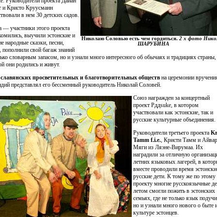
e. Руководители проекта Дайан
 и Кристо Круусманн
ствовали в нем 30 детских садов.
а — участники этого проекта
комились, выучили эстонские и
Николаю Соловью есть чем гордиться.
2 х фото Нико
ие народные сказки, песни,
ШАРУБИНА
, пополнили свой багаж знаний
лько словарным запасом, но и узнали много интересного об обычаях и традициях страны,
ой они родились и живут.
славянских просветительных и благотворительных обществ
на церемонии вручени
ндий представлял его бессменный руководитель Николай Соловей.
Союз награжден за концертный
проект Pддsuke, в котором
участвовали как эстонские, так и
русские культурные объединения.
Руководители третьего проекта
Kr
Tamm f.i.e.
, Кристи Тамм и Айва
Мяги из Ляэне-Вирумаа. Их
наградили за отличную организа
летних языковых лагерей, в кото
вместе проводили время эстонски
русские дети. К тому же по этому
проекту многие русскоязычные де
летом смогли пожить в эстонских
семьях, где не только язык подучи
но и узнали много нового о быте 
культуре эстонцев.