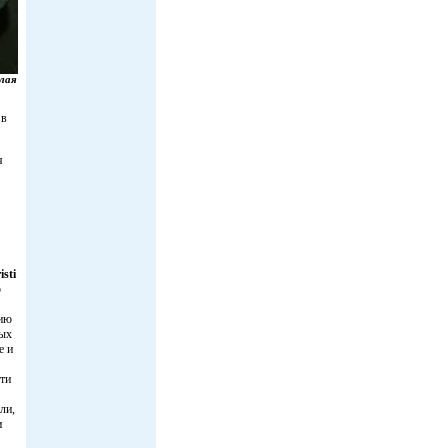
лая
 в
я
isti
р
цию
рых
е и
ти
ли,
и