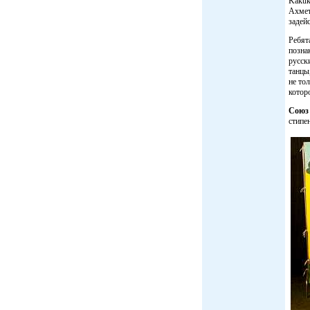
Kakuk
Ахмет
задей
Ребят
позна
русск
танцы
не то
котор
Союз 
стипе