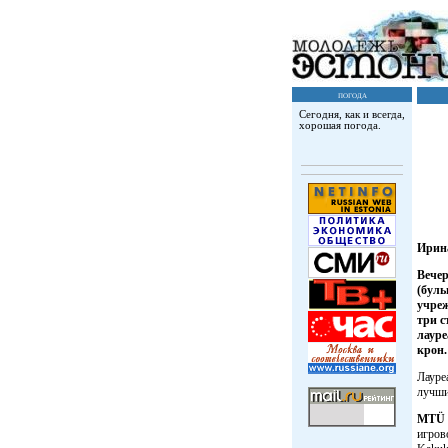
погода
Сегодня, как и всегда,
хорошая погода.
Ирин
Вечер
(буль
учре
три с
лауре
крон.
Лауре
лучши
MTÜ S
игров