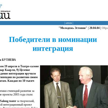
|
архив
|
"Молодежь Эстонии" | 20.04.04 |
Обр
Победители в номинации
интеграция
а БУТЯЕВА
ом 19 апреля в Театре-салоне
вар Каарли, 9) Целевое
ждение интеграции вручило
типендии по развитию своим
атам. Каждая по 10 тысяч
атами стипендий развития за
е проекты 2003 года стали:
along teater
за творческий,
ой интеграционный проект