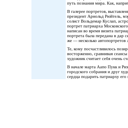
путь познания мира. Как, напри
В галерее портретов, выставлен
президент Арнольд Рюйтель, мэ
солист Вольдемар Куслап, астро
портрет патриарха Московского 
написан во время визита патри
портрета была передана в дар с
же — несколько автопортретов А
Те, кому посчастливилось пози
восторженно, сравнивая сеансы
художник считает себя очень с
В начале марта Аапо Пукк и Ри
городского собрания и друг худ
сердца подарить патриарху его 