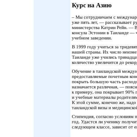
Курс на Азию
– Мы сотрудничаем с междунаро
уже пять лет, — рассказывает р
министерства Катрин Рейн. — В
консула Эстонии в Таиланде — ч
учебном заведении.
В 1999 году учиться за тридевя
нашей страны. Их число неизме
Таиланде уже учились тринадцат
количество увеличится до реко
Обучение в таиландской междун
предоставляемые почетным конс
покрыть большую часть расход
назначается различная, — поясн
к примеру, она покрывает 90%
и учебные материалы родителям
К этой сумме, конечно же, надо
таиландской визы и медицинско
Стипендия, согласно условиям 
год. Удастся ли ученику получи
следующем классе, зависит от 