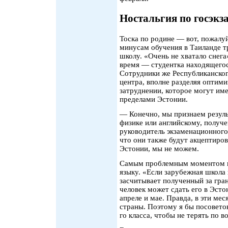
Ностальгия по госэкз
Тоска по родине — вот, пожалуй
минусам обучения в Таиланде т
школу. «Очень не хватало снег
время — студентка находящегос
Сотрудники же Республиканско
центра, вполне разделяя оптим
затруднении, которое могут име
пределами Эстонии.
— Конечно, мы признаем резуль
физике или английскому, получ
руководитель экзаменационного
что они также будут акцептиро
Эстонии, мы не можем.
Самым проблемным моментом в
языку. «Если зарубежная школа 
засчитывает полученный за гран
человек может сдать его в Эсто
апреле и мае. Правда, в эти ме
страны. Поэтому я бы посоветов
го класса, чтобы не терять по 