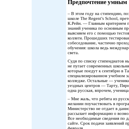
Предпочтение умным
– В этом году на стипендию, 
школе The Regent’s School, пре
К.Рейн. — Главным критерием п
знаний ученика по основным 
выясняем его с помощью тестов
коллеги. Прошедших тестирова
собеседование, частично прохо
обучения: школа ведь междунар
света.
Судя по списку стипендиатов н
не пугает современных школьник
которые поедут к сентябрю в Та
специализированном учебном з
колледже. Остальные — ученики
уездных центров — Тарту, Пярн
одна русская, впрочем, учениц
– Мне жаль, что ребята из русс
желании поучаствовать в прогр
Министерство не отдает в данн
рассылает информацию о возмо
Все необходимые сведения по д
сайте. Срок подачи заявлений п
февраля.