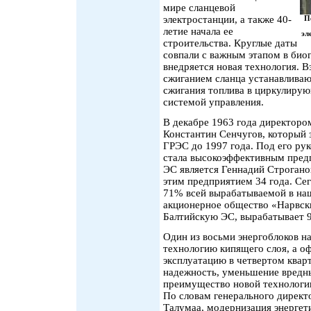
мире сланцевой
электростанции, а также 40-
П
летие начала ее
эл
строительства. Круглые даты
совпали с важным этапом в био
внедряется новая технология. 
сжиганием сланца устанавливаю
сжигания топлива в циркулирую
системой управления.
В декабре 1963 года директоро
Константин Сенчугов, который 
ГРЭС до 1997 года. Под его ру
стала высокоэффективным пре
ЭС является Геннадий Строганов
этим предприятием 34 года. Се
71% всей вырабатываемой в наш
акционерное общество «Нарвск
Балтийскую ЭС, вырабатывает 9
Один из восьми энергоблоков н
технологию кипящего слоя, а оф
эксплуатацию в четвертом квар
надежность, уменьшение вредны
преимущество новой технологии
По словам генерального директ
Талумаа, модернизация энергет