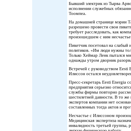
Бывший электрик из Тырва Арв
исполнении служебных обязанно
Тоомпеа.
На домашней странице мэрии Т
разрешено провести свои пикеты
требует расследовать, как компа
произошедшем с ним несчастье
Пикетчик посетовал на слабый и
политиков. «Им люди нужны толь
Только Хеймар Ленк пытался мн
однажды утром дворник разорва
Встречей с руководством Eesti E
Илиссон остался неудовлетворе
Пресс-секретарь Eesti Energia с
предприятия серьезно относитс
службы фирмы повторно рассмо
шестилетней давности. В то же 
экспертов компании нет основа
составленных тогда актов и про
Несчастье с Илиссоном произош
Медицинская экспертиза назнач
инвалидность третьей группы, р
легкую физическую работу.