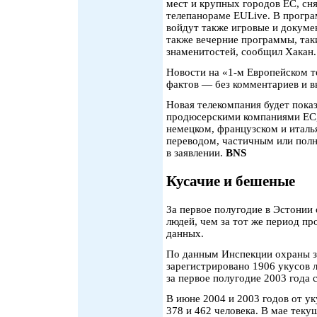
мест и крупных городов ЕС, сн
телепанораме EULive. В програ
войдут также игровые и докуме
также вечерние программы, таки
знаменитостей, сообщил Хакан.
Новости на «1-м Европейском т
фактов — без комментариев и в
Новая телекомпания будет пока
продюсерскими компаниями ЕС, 
немецком, французском и италь
переводом, частичным или полн
в заявлении.
BNS
Кусачие и бешеные
За первое полугодие в Эстонии
людей, чем за тот же период пр
данных.
По данным Инспекции охраны зд
зарегистрировано 1906 укусов 
за первое полугодие 2003 года 
В июне 2004 и 2003 годов от у
378 и 462 человека. В мае теку