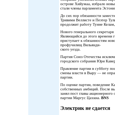
острове Хийумаа, избрало новы
стали члены парламента Эстони
До сих пор обязанности замест
Тривими Веллисте и Пеэтер Тул
продолжит работу Тунне Келам,
Нового генерального секретаря 
Являющийся до этого времени г
приступает к обязанностям нов
профучилищ Вильянди-
ского уезда.
Партия Союз Отечества исключи
городского собрания Юри Кавер
Правление партии в субботу по
смены власти в Выру — не опра
партии.
По оценке партии, поведение К
собственных амбиций. После вы
занял пост главы акционерного 
партии Маргус Цахкна.
BNS
Электрик не сдается