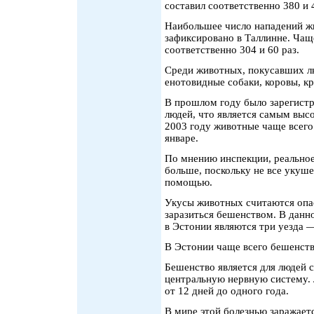
составил соответственно 380 и 
Наибольшее число нападений ж
зафиксировано в Таллинне. Чащ
соответственно 304 и 60 раз.
Среди животных, покусавших лю
енотовидные собаки, коровы, кр
В прошлом году было зарегист
людей, что является самым высо
2003 году животные чаще всего 
январе.
По мнению инспекции, реально
больше, поскольку не все укуш
помощью.
Укусы животных считаются опа
заразиться бешенством. В дан
в Эстонии являются три уезда 
В Эстонии чаще всего бешенств
Бешенство является для людей
центральную нервную систему.
от 12 дней до одного года.
В мире этой болезнью заражаетс