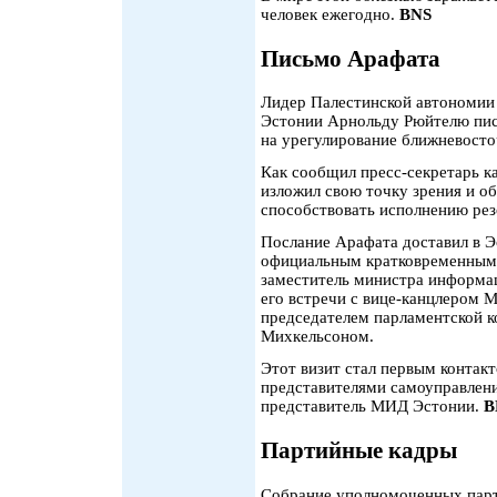
человек ежегодно.
BNS
Письмо Арафата
Лидер Палестинской автономии
Эстонии Арнольду Рюйтелю пись
на урегулирование ближневост
Как сообщил пресс-секретарь к
изложил свою точку зрения и о
способствовать исполнению ре
Послание Арафата доставил в 
официальным кратковременным 
заместитель министра информа
его встречи с вице-канцлером 
председателем парламентской 
Михкельсоном.
Этот визит стал первым контак
представителями самоуправлен
представитель МИД Эстонии.
B
Партийные кадры
Собрание уполномоченных парт