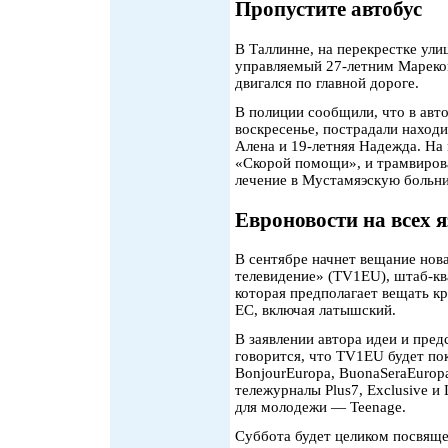
Пропустите автобус
В Таллинне, на перекрестке ул
управляемый 27-летним Мареком
двигался по главной дороге.
В полиции сообщили, что в авто
воскресенье, пострадали нахо
Алена и 19-летняя Надежда. На
«Скорой помощи», и трамвиров
лечение в Мустамяэскую больн
Евроновости на всех 
В сентябре начнет вещание нов
телевидение» (TV1EU), штаб-кв
которая предполагает вещать к
ЕС, включая латышский.
В заявлении автора идеи и пре
говорится, что TV1EU будет по
BonjourEuropa, BuonaSeraEurop
тележурналы Plus7, Exclusive и 
для молодежи — Teenage.
Суббота будет целиком посвяще