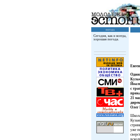
погода
Сегодня, как и всегда,
хорошая погода.
Евг
Один
Кузьм
Йоаль
с тра
прика
21 ма
дирек
Олег 
Школа
Кузьм
стрин
уже п
сверс
вскол