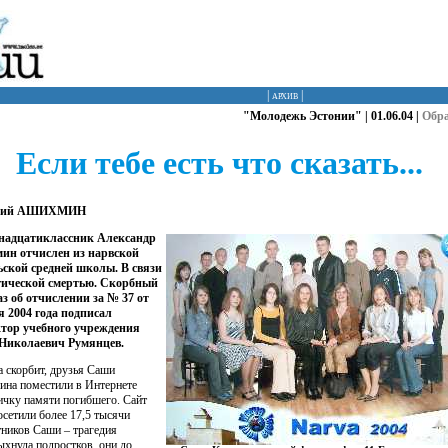
|
архив
|
"Молодежь Эстонии" | 01.06.04 |
Обр
Если тебе есть что сказать...
ений АШИХМИН
надцатиклассник Александр
ин отчислен из нарвской
ской средней школы. В связи
гической смертью. Скорбный
з об отчислении за № 37 от
я 2004 года подписал
тор учебного учреждения
Николаевич Румянцев.
 скорбит, друзья Саши
ина поместили в Интернете
ичку памяти погибшего. Сайт
осетили более 17,5 тысячи
тников Саши – трагедия
ыхнула подростков, они до