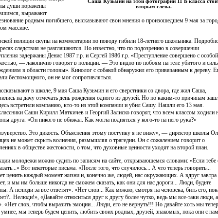
Саша Кузьмин на этой фотографии 11 Б класса стои
ны души поражены
вторым слева.
вшимся, выражают
езнование родным погибшего, высказывают свои мнения о произошедшем 9 мая за гор
ном массиве.
вской полиции скупы на комментарии по поводу гибили 18-летнего школьника. Подробн
ересах следствия не разглашаются. Но известно, что по подозрению в совершении
упления задержаны Денис 1987 г.р. и Сергей 1986 г.р. «Преступление совершено с особой
костью, — лаконично говорят в полиции. — Это видно по побоям на теле убитого и сил
ждениям в области головы». Кинолог с собакой обнаружил его привязанным к дереву. Е
али беспомощного, он не мог сопротивляться.
ассказывают в школе, 9 мая Саша Кузьмин и его сверстники со двора, где жил Саша,
вились на дачу отмечать день рождения одного из друзей. Но по каким-то причинам заш
Здесь встретили компанию, кто-то из этой компании и убил Сашу. Нашли его 13 мая.
лассники Саши Кирилл Маткичев и Георгий Залиско говорят, что всем классом ходили 
оны друга. «Он никого не обижал. Как могла подняться у кого-то на него рука?»
изуверство. Это дикость. Объяснения этому поступку я не вижу», — директор школы Ол
цев не может скрыть волнения, размышляя о трагедии. Он с сожалением говорит о
лениях в обществе жестокости, о том, что духовные ценности уходят на второй план.
кции молодежи можно судить по записям на сайте, открывающемся словами: «Если тебе 
азать...» Вот некоторые письма. «После того, что случилось... А что теперь говорить...
ет ценить каждый момент жизни и, конечно же, людей, нас окружающих. А вдруг завтра
ет, и мы им больше никогда не сможем сказать, как они для нас дороги... Люди, будьте
ны. А нелюди за все ответят». «Нет слов... Как можно, смотря на человека, бить его, пок
рет?.. Нелюди!», «Давайте относиться друг к другу более чутко, ведь мы все-таки люди, а
». «Нет слов, чтобы выразить эмоции... Люди, его не вернуть!!! Но давайте хоть мы тепе
 умнее, мы теперь будем ценить, любить своих родных, друзей, знакомых, пока они с на