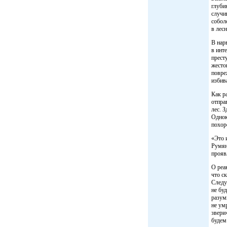
глуби
случи
собол
в лес
В нар
в инт
прест
жесто
повре
избив
Как р
отпра
лес. 
Однок
похор
«Это 
Румян
прояв
О реа
что ск
Следу
не буд
разум
не ум
звери
будем