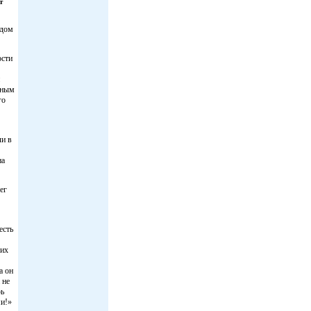
т
одом
ости
ьным
го
ли в
на
ег
есть
 их
а он
 не
рь
ми!»