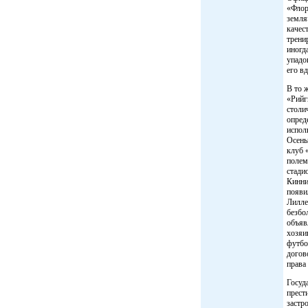
«Флор
земля
качес
трени
иногд
упадо
его вд
В то 
«Рийг
столи
опред
испол
Осень
клуб 
полем
стади
Кинни
появи
Лилле
безбо
объяв
хозяи
футбо
догов
права
Госуд
прест
застр