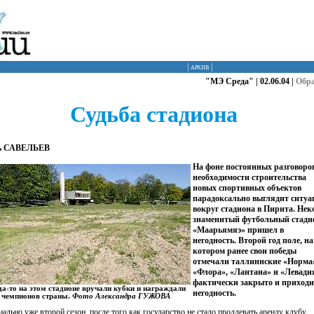
|
архив
|
"МЭ Среда" | 02.06.04 |
Обр
Судьба стадиона
ь САВЕЛЬЕВ
На фоне постоянных разговоро
необходимости строительства
новых спортивных объектов
парадоксально выглядит ситуа
вокруг стадиона в Пирита. Нек
знаменитый футбольный стади
«Маарьямяэ» пришел в
негодность. Второй год поле, на
котором ранее свои победы
отмечали таллиннские «Норма
«Флора», «Лантана» и «Левади
фактически закрыто и приходи
да-то на этом стадионе вручали кубки и награждали
негодность.
чемпионов страны.
Фото Александра ГУЖОВА
ально уже второй сезон, после того как государство не стало продлевать аренду клубу