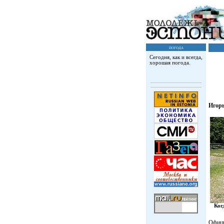
погода
Сегодня, как и всегда,
хорошая погода.
Игор
Ког
Офици