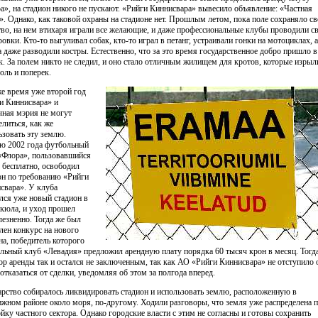
а», на стадион никого не пускают. «Рийги Киннисвара» вывесило объявление: «Частная
». Однако, как таковой охраны на стадионе нет. Прошлым летом, пока поле сохраняло св
тво, на нем втихаря играли все желающие, и даже профессиональные клубы проводили с
ровки. Кто-то выгуливал собак, кто-то играл в петанг, устраивали гонки на мотоциклах, а
а даже разводили костры. Естественно, что за это время государственное добро пришло в
к. За полем никто не следил, и оно стало отличным жилищем для кротов, которые изрыл
оль и поперек.
же время уже второй год
и Киннисвара» и
чная мэрия не могут
елиться, как же
ьзовать эту землю.
ю 2002 года футбольный
«Флора», пользовавшийся
 бесплатно, освободил
он по требованию «Рийги
свара». У клуба
лся уже новый стадион в
кюла, и уход прошел
лезненно. Тогда же был
лен конкурс на нового
на, победитель которого
льный клуб «Левадия» предложил арендную плату порядка 60 тысяч крон в месяц. Тогд
ор аренды так и остался не заключенным, так как АО «Рийги Киннисвара» не отступило 
 отказаться от сделки, уведомляя об этом за полгода вперед.
арство собиралось ликвидировать стадион и использовать землю, расположенную в
ижном районе около моря, по-другому. Ходили разговоры, что земля уже распределена 
ойку частного сектора. Однако городские власти с этим не согласны и готовы сохранить