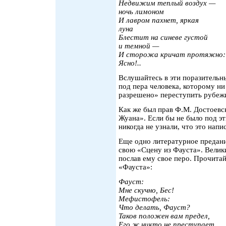
Недвижим теплый воздух —
ночь лимоном
И лавром пахнет, яркая
луна
Блестит на синеве густой
и темной —
И сторожа кричат протяжно:
Ясно!..
Вслушайтесь в эти поразительн
под пера человека, которому н
разрешено» переступить рубеж
Как же был прав Ф.М. Достоевс
Жуана». Если бы не было под э
никогда не узнали, что это напи
Еще одно литературное предани
свою «Сцену из Фауста». Велики
послав ему свое перо. Прочитай
«Фауста»:
Фауст:
Мне скучно, Бес!
Мефистофель:
Что делать, Фауст?
Таков положен вам предел,
Его ж никто не преступает.