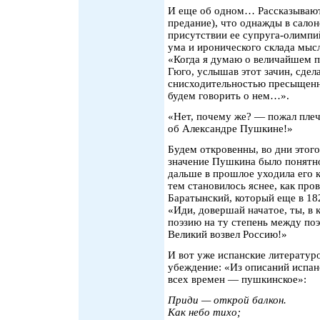
И еще об одном… Рассказывают 
предание), что однажды в сало
присутствии ее супруга-олимп
ума и иронического склада мысл
«Когда я думаю о величайшем 
Гюго, услышав этот зачин, сде
снисходительностью пресыщенн
будем говорить о нем…».
«Нет, почему же? — пожал пле
об Александре Пушкине!»
Будем откровенны, во дни этог
значение Пушкина было понятно
дальше в прошлое уходила его 
тем становилось яснее, как про
Баратынский, который еще в 18
«Иди, довершай начатое, ты, в 
поэзию на ту степень между поэ
Великий возвел Россию!»
И вот уже испанские литератур
убеждение: «Из описаний испан
всех времен — пушкинское»:
Приди — открой балкон.
Как небо тихо;