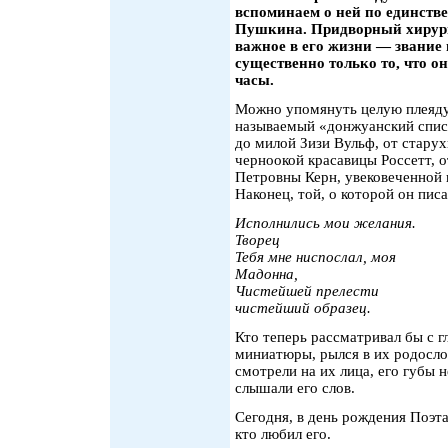
вспоминаем о ней по единств
Пушкина. Придворный хирург 
важное в его жизни — звание
существенно только то, что о
часы.
Можно упомянуть целую плеяду
называемый «донжуанский спис
до милой Зизи Вульф, от стару
черноокой красавицы Россетт, 
Петровны Керн, увековеченной
Наконец, той, о которой он писа
Исполнились мои желания.
Творец
Тебя мне ниспослал, моя
Мадонна,
Чистейшей прелести
чистейший образец.
Кто теперь рассматривал бы с 
миниатюры, рылся в их родослов
смотрели на их лица, его губы 
слышали его слов.
Сегодня, в день рождения Поэта,
кто любил его.