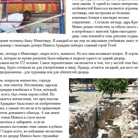
свои законы. А одной из самых интересны
особенностей Кноссоса являются огромн
лестницы, они построены из больших
каменных блоков и выглядят весьма
современно. ...Согласно легенде, царь Кри
Минос решил отомстить за гибель своего 
и потребовал с жителей Афин ежегодную
дань: семь юношей и семь девушек отдава
едение человеку-быку Минотавру. И каждый из нас еще по школьным учебникам знает, ч
удовище с помощью дочери Миноса Ариадны победил славный герой Тезей.
но, легенда о Минотавре, скорее всего, вымысел. Но все-таки возникает вопрос. В огро
ах, которые во время раскопок были найдены в подвале одного из зданий дворца,
ужили кости 372 человек. Самое поразительное заключается в том, что у костей этих бы
 вид, будто готовили их для употребления в пищу. Правда, остается загадкой, для кого он
предназначена - для чудовища или для обитателей дворца.
м, вопросов множество, гораздо
е, чем ответов. Несомненно, царская
Ариадна влюбилась в Тезея, который,
е всего, был очень хорош собой. Но
ывается впечатление, что пресловутая
 Ариадны» была вовсе не изобретением
ки, а самым что ни на есть привычным
етом домашнего обихода. А как иначе
 семьи Миноса и слуги могли
вигаться в лабиринте, если не
овались постоянно этим самым клубком
? Скорее всего, во избежание несчастных
ев во дворце Миноса было строжайше