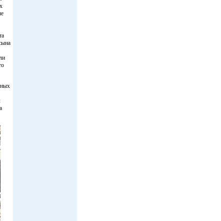
х
ые
та
сына
ли
то
мных
л
а