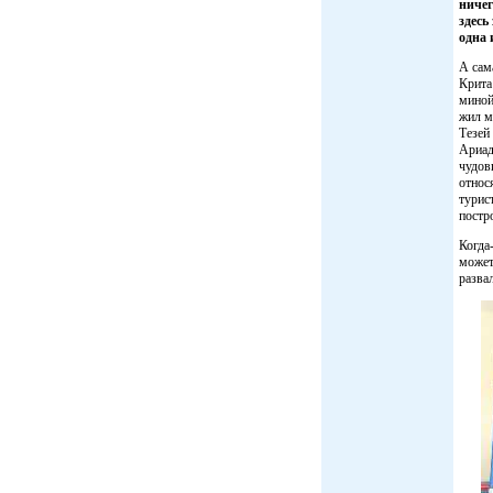
ничег
здесь
одна 
А сам
Крита
миной
жил м
Тезей
Ариад
чудов
относ
турис
постр
Когда
может
разва