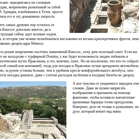
исано: передвигаясь по сложным
одам, непременно разматывай за собой
 А Ариадна, влюбившись в Тезея, просто
тила его в эту домашнюю хитрость.
 тех самых древних пор осталось от
а Кноссос довольно многое, да и
струкция сейчас идет полным ходом.
и, и сегодня уже можно полюбоваться кое-какими из весьма красноречивых фресок, неко
авших дворец царя Миноса.
кто решит непременно посетить знаменитый Кноссос, хочу дать полезный совет. Если вы
те на экскурсию с турфирмой Domina, у вас будет возможность заодно побывать в
логическом музее Ираклиона, и это, конечно, плюс. Но не исключено, что кто-то собралс
всей семьей или компанией, тогда для поездки в Ираклион лучше арендовать автомобиль
но, за рулем устаешь больше, чем в удобном кресле комфортабельного автобуса, зато
ется поездка дешевле, даже с учетом расходов на бензин и входные билеты во дворец.
А вот чувства от увиденного передать оче
сложно. Даже не нужно напрягать
воображение и призывать на помощь
фантазию, чтобы возникло впечатление:
временные барьеры точно преодолены.
Наверное, дело не только в развалинах, но
духе, который витает над ними.