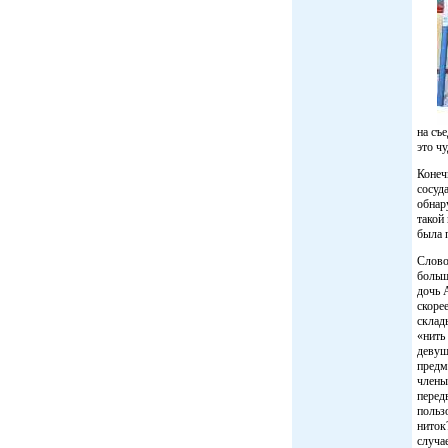
на съ
это ч
Конеч
сосуд
обнар
такой
была 
Слово
больш
дочь 
скоре
склад
«нить
девуш
предм
члены
перед
польз
ниток
случа