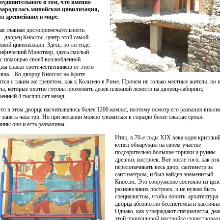
оудивительного в том, что именно
 зародилась минойская цивилизация,
из древнейших в мире.
ая главная достопримечательность
 - дворец Кноссос, центр этой самой
ской цивилизации. Здесь, по легенде,
ифический Минотавр, здесь смелый
 с помощью своей возлюбленной
ны спасал соотечественников от этого
ища... Ко дворцу Кноссос на Крите
ятся с таким же трепетом, как к Колизею в Риме. Причем не только местные жители, но 
ты, которые охотно готовы променять денек пляжной лености на дворец-лабиринт,
оенный 4 тысячи лет назад.
-то в этом дворце насчитывалось более 1200 комнат, поэтому осмотр его развалин вполн
 занять часа три. Но при желании можно уложиться в гораздо более сжатые сроки:
лины они и есть развалины...
Итак, в 70-е годы XIX века один критски
купец обнаружил на своем участке
подозрительно большие горшки и руины
древних построек. Вот после того, как вз
перелопачивать весь двор, сантиметр за
сантиметром, и был найден знаменитый
Кноссос. Это сооружение состояло из цеп
разновеликих построек, и не нужно быть
специалистом, чтобы понять: архитектура
дворца абсолютно бессистемна и хаотична
Однако, как утверждают специалисты, даж
этой причудливой постройке существовал