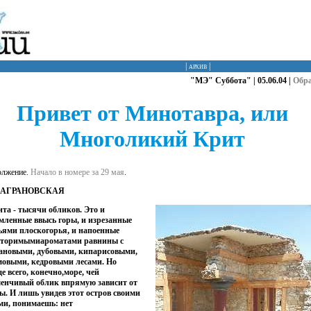
|
архив
|
"МЭ" Суббота" | 05.06.04 |
Обр
Привет от Минотавра, или
Многоликий Крит
олжение.
Начало в номере за 29 мая
.
 АГРАНОВСКАЯ
та - тысячи обликов. Это и
мленные ввысь горы, и изрезанные
ями плоскогорья, и напоенные
вторимымиароматами равнины с
ановыми, дубовыми, кипарисовыми,
мовыми, кедровыми лесами. Но
е всего, конечно,море, чей
енчивый облик впрямую зависит от
ы. И лишь увидев этот остров своими
ми, понимаешь: нет