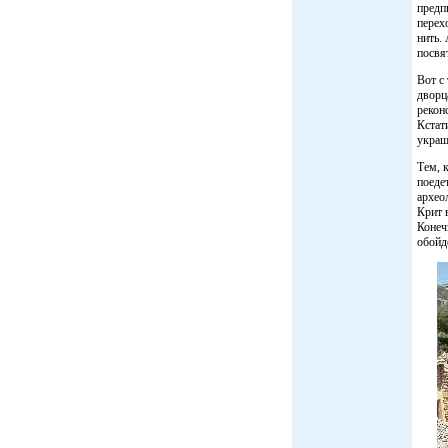
предп
перех
нить.
посвя
Вот с
дворц
рекон
Кстат
украш
Тем, 
поеде
архео
Крит 
Конеч
обойд