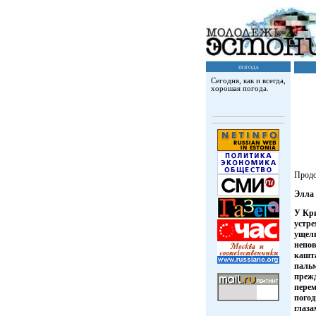
погода
Сегодня, как и всегда,
хорошая погода.
Прод
Элла
У Кри
устре
ущель
непо
кашт
паль
прежд
перем
погод
глаза