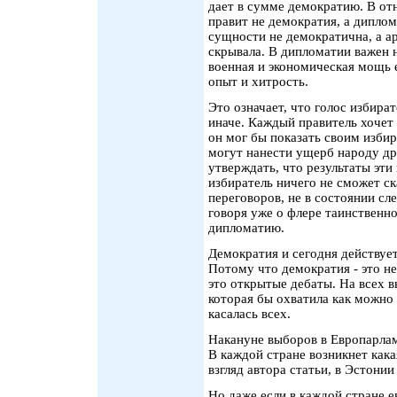
дает в сумме демократию. В о
правит не демократия, а диплом
сущности не демократична, а а
скрывала. В дипломатии важен н
военная и экономическая мощь е
опыт и хитрость.
Это означает, что голос избира
иначе. Каждый правитель хочет 
он мог бы показать своим избир
могут нанести ущерб народу др
утверждать, что результаты эти
избиратель ничего не сможет ск
переговоров, не в состоянии сл
говоря уже о флере таинственно
дипломатию.
Демократия и сегодня действует
Потому что демократия - это не
это открытые дебаты. На всех в
которая бы охватила как можно
касалась всех.
Накануне выборов в Европарлам
В каждой стране возникнет какая
взгляд автора статьи, в Эстони
Но даже если в каждой стране е