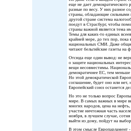
еще не дает демократического р
разные по весу. У них разное 
страны, обладающие сильными м
другой стране система налогооб
поедут в Страсбург, чтобы помо
страны важной является тема им
Темы для каких-то единых всеев
крайней мере, до тех пор, пока
национальных СМИ. Даже общий
читают бельгийские газеты на ф
Отсюда еще один вывод: не вер
о защите национальных интересо
вещи несовместимы. Националь
демократичнее ЕС, тем меньше 
Но этой демократической Европ
соглашение, будет оно или нет, 
Европейский союз останется де
Но это не только вопрос Европы
мире. В самых важных в мире в
многих народов, цена на нефть
участие ничтожная часть насел
ноября, в лучшем случае, сотня
выйти из дому, пойдут на выбо
В этом смысле Европарламент - 