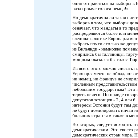
один отправиться на выборы в Е
раза громче голоса немца!»
Но демократична ли такая сис
выборов в том, что выборы дол
означает, что мандаты в то пре
распределяются более или менее
следовать логике Европарламент
выбрать почти столько же депут
из Вильянди - немножко помень
смирились бы таллиннцы, тарту
мощным оказался бы голос Тюр
Из всего этого можно сделать п
Европарламента не обладают осо
ни немец, ни француз не смири
численным представительством.
небольшим государствам? Это 
терять нечего. По правде говоря
депутатов эстонцев - 2, 4 или 6
интересы Эстонии будут там до
не будут доминировать ничьи и
больших стран там также в мен
Во-вторых, следует исходить из
демократическим. Это своего р
демократических стран мира. Н