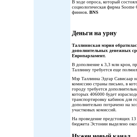
В ходе опроса, который состоял
cоциологическая фирма Soome G
финнов.
BNS
Деньги на урну
Таллиннская мэрия обратилась
дополнительных денежных сре
Европарламент.
В дополнение к 3,3 млн крон, 
Таллинну требуется еще полмил
Мэр Таллинна Эдгар Сависаар 
комиссию страны письмо, в кот
городу требуется дополнительна
которых 406000 будет израсходо
транспортировку кабинок для го
дополнительно потрачено на хо
участковых комиссий.
На проведение предстоящих 13
бюджета Эстонии выделено око
Нужен новый канал