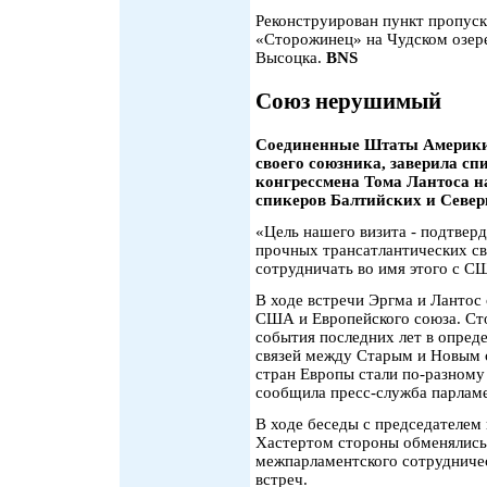
Реконструирован пункт пропуск
«Сторожинец» на Чудском озере
Высоцка.
BNS
Союз нерушимый
Соединенные Штаты Америки 
своего союзника, заверила сп
конгрессмена Тома Лантоса н
спикеров Балтийских и Север
«Цель нашего визита - подтвер
прочных трансатлантических св
сотрудничать во имя этого с С
В ходе встречи Эргма и Лантос
США и Европейского cоюза. Ст
события последних лет в опред
связей между Старым и Новым с
стран Европы стали по-разному
сообщила пресс-служба парлам
В ходе беседы с председателем
Хастертом стороны обменялись
межпарламентского сотрудничес
встреч.