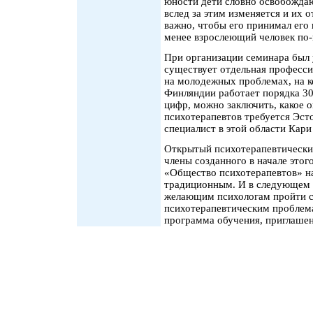
юности дети словно освобождают
вслед за этим изменяется и их 
важно, чтобы его принимал его 
менее взрослеющий человек по
При организации семинара был 
существует отдельная професс
на молодежных проблемах, на к
Финляндии работает порядка 30
цифр, можно заключить, какое 
психотерапевтов требуется Эст
специалист в этой области Кари
Открытый психотерапевтический
члены созданного в начале это
«Общество психотерапевтов» на
традиционным. И в следующем 
желающим психологам пройти с
психотерапевтическим проблем
программа обучения, приглашен