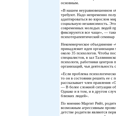
основным.
«В нашем неуравновешенном о
требуют. Надо непременно полу
адаптироваться во взрослом ми
социальную независимость. Это 
современных молодых людей пр
фиксируются все чаще», — так
психотерапевтический семинар
Некоммерческое объединение «
принадлежит идея организации 
около 35 психологов. Чтобы по
специалистов, в зал Таллинннс
психологи, работники центров 
организаций, чья деятельность 
«Если проблема психологическог
то он в состоянии решить ее с
рассказывает член правления «
— В более сложной ситуации об
Однако и в том, и в другом слу
близких людей».
По мнению Маргит Рийт, родит
возможным агрессивным проявле
детстве родители являются перв