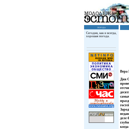
погода
Сегодня, как и всегда,
хорошая погода.
Вера
Дни С
пров
отсчи
десят
самы
праз
госте
Заро
недав
деле 
глубо
когда