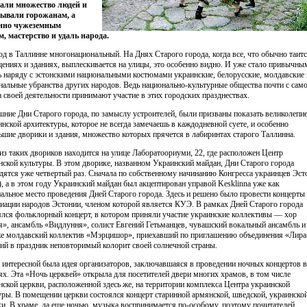
али множество людей и
ывали горожанам, а
енно чужеземным
м, мастерство и удаль народа.
од в Таллинне многонациональный. На Днях Старого города, когда все, что обычно таитс
ениях и зданиях, выплескивается на улицы, это особенно видно. И уже стало привычны
ь наряду с эстонскими национальными костюмами украинские, белорусские, молдавские 
нальные убранства других народов. Ведь национально-культурные общества почти с сам
а своей деятельности принимают участие в этих городских празднествах.
ние Дни Старого города, по замыслу устроителей, были призваны показать великолепи
ннской архитектуры, которое не всегда замечаешь в каждодневной суете, и особенно
ьшие дворики и здания, множество которых прячется в лабиринтах старого Таллинна.
из таких двориков находится на улице Лаборатоориуми, 22, где расположен Центр
нской культуры. В этом дворике, названном Украинский майдан, Дни Старого города
дятся уже четвертый раз. Сначала по собственному начинанию Конгресса украинцев Эст
, а в этом году Украинский майдан был акцептирован управой Kesklinna уже как
альное место проведения Дней Старого города. Здесь и решено было провести концерты
иации народов Эстонии, членом которой является КУЭ. В рамках Дней Старого города
ялся фольклорный концерт, в котором приняли участие украинские коллективы — хор
», ансамбль «Видлуння», солист Евгений Гетьманцев, чувашский вокальный ансамбль и 
же молдавский коллектив «Мэрцишор», приехавший по приглашению объединения «Лира
ий в праздник неповторимый колорит своей солнечной страны.
 интересной была идея организаторов, заключавшаяся в проведении ночных концертов в
ях. Эта «Ночь церквей» открыла для посетителей двери многих храмов, в том числе
нской церкви, расположенной здесь же, на территории комплекса Центра украинской
уры. В помещении церкви состоялся концерт старинной армянской, шведской, украинско
и. В храме, да еще ночью, музыка воспринимается по-особому, поэтому почитателей