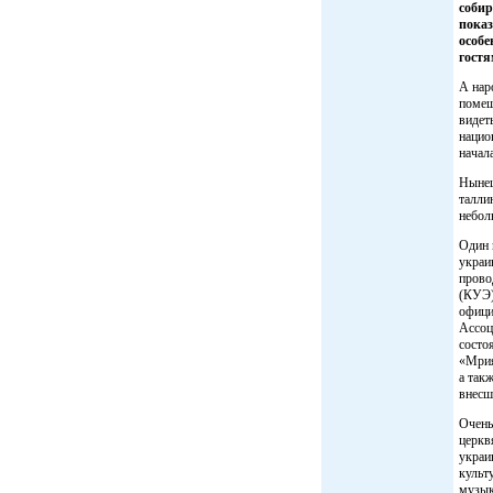
собир
показ
особ
гостя
А нар
помещ
видет
нацио
начал
Нынеш
талли
небол
Один 
украи
прово
(КУЭ)
офици
Ассоц
состо
«Мрия
а так
внесш
Очень
церкв
украи
культ
музык