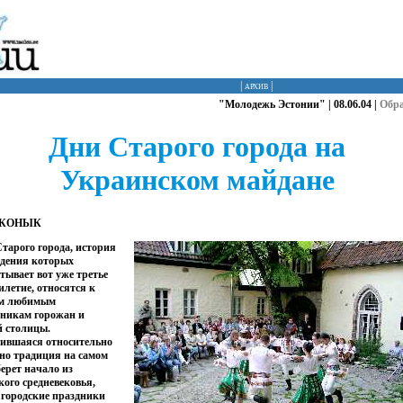
|
архив
|
"Молодежь Эстонии" | 08.06.04 |
Обр
Дни Старого города на
Украинском майдане
 КОНЫК
тарого города, история
едения которых
тывает вот уже третье
илетие, относятся к
м любимым
дникам горожан и
й столицы.
дившаяся относительно
но традиция на самом
берет начало из
кого средневековья,
 городские праздники