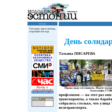
погода
Сегодня, как и всегда,
хорошая погода.
День солида
Татьяна ПИСАРЕВА
Права надо отстаивать. Иначе можн
Александра ГУЖ
профсоюзов — на этот раз они
транспаранты, а также бараб
собралось столько, что улиц
велотранспорта.