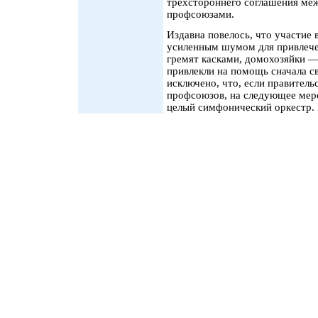
трехстороннего соглашения меж
профсоюзами.
Издавна повелось, что участие
усиленным шумом для привлече
гремят касками, домохозяйки 
привлекли на помощь сначала св
исключено, что, если правитель
профсоюзов, на следующее мер
целый симфонический оркестр. 