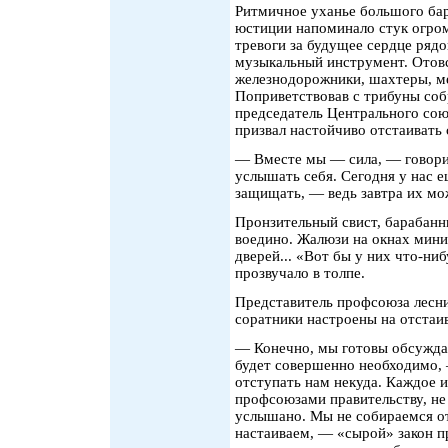
Ритмичное уханье большого ба
юстиции напоминало стук огро
тревоги за будущее сердце рядо
музыкальный инструмент. Отовс
железнодорожники, шахтеры, ме
Поприветствовав с трибуны со
председатель Центрального со
призвал настойчиво отстаивать 
— Вместе мы — сила, — говори
услышать себя. Сегодня у нас 
защищать, — ведь завтра их мож
Пронзительный свист, барабанн
воедино. Жалюзи на окнах мини
дверей... «Вот бы у них что-ни
прозвучало в толпе.
Представитель профсоюза лесни
соратники настроены на отстаив
— Конечно, мы готовы обсуждат
будет совершенно необходимо, 
отступать нам некуда. Каждое 
профсоюзами правительству, не
услышано. Мы не собираемся от
настаиваем, — «сырой» закон пр