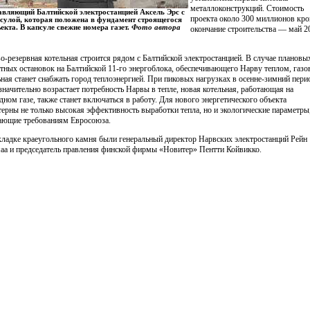
металлоконструкций. Стоимость
авляющий Балтийской электростанцией Аксель Эрс с
проекта около 300 миллионов кро
сулой, которая положена в фундамент строящегося
екта. В капсуле свежие номера газет.
Фото автора
окончание строительства — май 2
о-резервная котельная строится рядом с Балтийской электростанцией. В случае плановы
тных остановок на Балтийской 11-го энергоблока, обеспечивающего Нарву теплом, газо
ьная станет снабжать город теплоэнергией. При пиковых нагрузках в осенне-зимний пери
 значительно возрастает потребность Нарвы в тепле, новая котельная, работающая на
дном газе, также станет включаться в работу. Для нового энергетического объекта
терны не только высокая эффективность выработки тепла, но и экологические параметры
ающие требованиям Евросоюза.
кладке краеугольного камня были генеральный директор Нарвских электростанций Рейн
аа и председатель правления финской фирмы «Новитер» Пентти Койвикко.