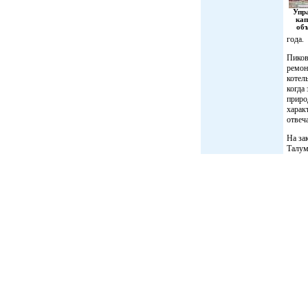
Упр
кап
объ
года.
Пиков
ремон
котел
когда
приро
харак
отвеч
На за
Талум