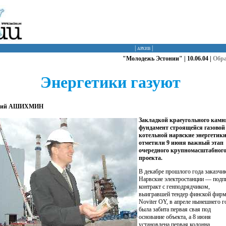
|
архив
|
"Молодежь Эстонии" | 10.06.04 |
Обр
Энергетики газуют
ений АШИХМИН
Закладкой краеугольного камн
фундамент строящейся газовой
котельной нарвские энергетик
отметили 9 июня важный этап
очередного крупномасштабног
проекта.
В декабре прошлого года заказч
Нарвские электростанции — подп
контракт с генподрядчиком,
выигравшей тендер финской фир
Noviter OY, в апреле нынешнего г
была забита первая свая под
основание объекта, а 8 июня
установлена первая колонна