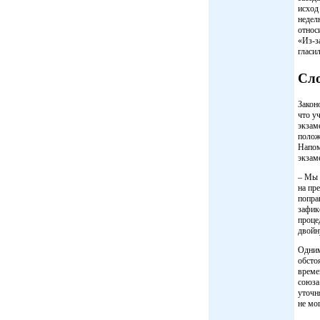
исход
недел
относ
«Из-з
гласи
Сло
Закон
что у
экзам
полож
Напом
экзам
– Мы 
на пр
попра
зафик
проце
двойн
Одним
обсто
време
союза
уточн
не мог