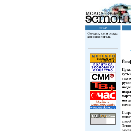
погода
Сегодня, как и всегда,
хорошая погода.
Йосе
Прежд
суть 
тщате
руков
подде
недра
марте
нату
осени
Попра
минис
спосо
Эстон
засед