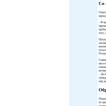
Со 
Ответ
науки
– В ц
парти
требу
того,
Предс
засед
коали
получ
Респу
Главн
авгус
отнош
котор
– Да 
гражд
еще р
Обр
Перен
по пр
оконч