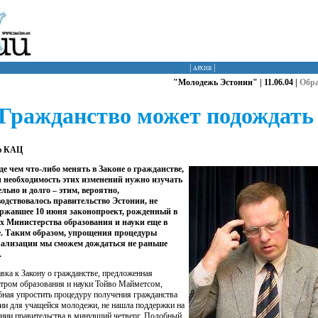
|
архив
|
"Молодежь Эстонии" | 11.06.04 |
Обр
Гражданство может подождать
ф КАЦ
е чем что-либо менять в Законе о гражданстве,
и необходимость этих изменений нужно изучать
льно и долго – этим, вероятно,
одствовалось правительство Эстонии, не
ржавшее 10 июня законопроект, рожденный в
х Министерства образования и науки еще в
. Таким образом, упрощения процедуры
рализации мы сможем дождаться не раньше
.
вка к Закону о гражданстве, предложенная
тром образования и науки Тойво Майметсом,
бная упростить процедуру получения гражданства
ии для учащейся молодежи, не нашла поддержки на
ании правительства в минувший четверг. Подобный