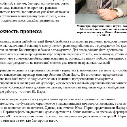
 событий, впрочем, был прогнозируемым: ровно
ю назад вынесение конкретного решения
ительно все той же поправки уже было отложено.
а отсутствия министра внутренних дел», – как
л тогда ответ пресс-службы правительства.
Министра образования и науки То
Майметса оставили на «осенню
жность процесса
переэкзаменовку».
Фото Алексан
ГУЖОВА
опроект, повергший обитателей Дома Стенбока в столь долгие раздумья, предусматривае
ченик, окончивший основную школу, имеет право ходатайствовать о гражданстве без сда
ена на знание Конституции и Закона о гражданстве. Для этого должно быть достаточно
ительной оценки за пройденный курс обществоведения – то есть, как минимум, «тройки
ним, что возможность объединить экзамены по эстонскому языку и обществоведению с
еном на гражданство на настоящий момент уже имеют выпускники гимназий.
решили не спешить с принятием решений и вернуться к законопроекту в августе, – сооб
есс-конференции премьер-министр Эстонии Юхан Партс. По его словам, предложенная
вка ни в коей мере не подрывает основы политики предоставления гражданства,
сированные в коалиционном договоре, – речь ведется лишь об упрощении бюрократичес
дуры. «Эстонский язык достаточно сложен, и поэтому не надо вынуждать людей делать
ую работу», – считает Ю. Партс.
 из поводов переноса обсуждения законопроекта на осень правительство считает то
ятельство, что буквально через неделю у парламентариев начинаются каникулы, а значит
ни на принятие его не остается. Однако, как отметил Юхан Партс, представители Народн
 и Партии реформ выдвигали и другие аргументы. Какие именно – на пресс-конференции
яли. «Что касается лично меня, то я этот законопроект поддерживаю, – заверил Ю.Партс,
у отвечать за тех, кто был против него».