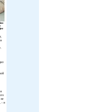
йво
ю
дра
т,
чи
».
щил
кой
 и
ого
 не
 – и