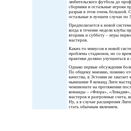
любительского футбола до про
сборники и остальные игроки пр
разрыв в этом очень большой. С
остальные в лучшем случае по 
Предполагается к новой системе
когда в течение недели клубы п
вторник и субботу – игры перво
мастеров.
Каких-то минусов в новой систе
проблема стадионов, но со вре
практики должно улучшиться и 
Однако первые обсуждения боле
По общему мнению, помимо отс
качества, в Эстонии не хватае
нынешние 8 команд Лиги мастер
чемпионате на протяжении посл
команды – «Флора», «Левадия»,
мастеров и разгромные счета, к
Ну, а в случае расширения Лиг
стать обычным явлением.