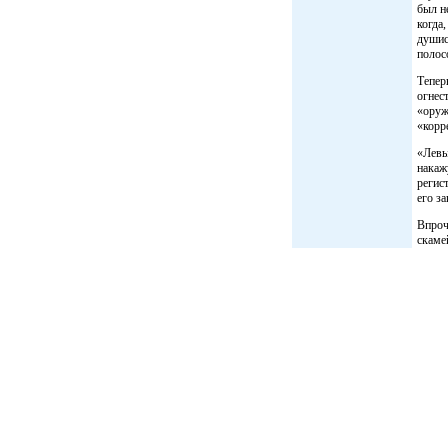
был н
когда
душис
полос
Тепер
огнес
«оруж
«корр
«Левы
накаж
регис
его з
Впроч
скаме