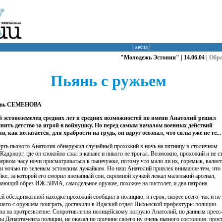
|
архив
|
"Молодежь Эстонии" | 14.06.04 |
Обр
Пьянь с ружьем
вь СЕМЕНОВА
 эстоноземелец средних лет и средних возможностей по имени Анатолий решил
нить детство за игрой в войнушку. Но перед самым началом военных действий
в, как полагается, для храбрости на грудь, он вдруг осознал, что силы уже не те...
рть пьяного Анатолия обнаружил случайный прохожий в ночь на пятницу в столичном
 Кадриорг, где он спокойно спал в канаве и никого не трогал. Возможно, прохожий и не с
первом часу ночи присматриваться к пьянчужке, потому что мало ли их, горемык, валяет
 и ночью по зеленым эстонским лужайкам. Но наш Анатолий привлек внимание тем, что 
йке, за которой его сморил внезапный сон, скромной кучкой лежал маленький арсенал,
ающий обрез ИЖ-58MA, самодельное оружие, похожее на пистолет, и два патрона.
ей обездвиженной находке прохожий сообщил в полицию, и героя, скорее всего, так и не
шего с оружием поиграть, доставили в Идаский отдел Пыхьяской префектуры полиции.
ла на протрезвление. Сопротивления полицейскому патрулю Анатолий, по данным пресс
ы Департамента полиции, не оказал по причине своего ну очень пьяного состояния: прос