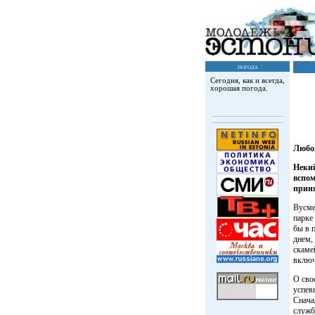
погода
Сегодня, как и всегда,
хорошая погода.
Любо
Некий
вспом
приня
Вусме
парке
бы в 
днем,
скаме
включ
О сво
успев
Снача
служб