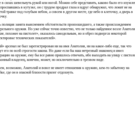
е в силах шевельнуть рукой или ногой. Можно себе представить, каково было его изумле
, проспавшись в кутузке, он с трудом продрал глаза и вдруг обнаружил, что лежит не на
той травке под голубым небом, а совсем в другом месте, где небо в клеточку, а дверь в
очку.
ь полиция занята выяснением обстоятельств произошедшего, а также происхождением
трельного оружия. Но уже сейчас точно известно, что не только найденное возле Анатол
ие, похожее на пистолет», оказалось самодельным, но и обрез подвергся некоторой
ектировке технических показателей».
й» арсенал не был зарегистрирован ни на имя Анатолия, ни на какое-либо еще, так что
ут его по всей строгости закона. Но даже если бы наш нетрезвый знакомец и имел
трацию на оружие, ему бы все равно пришлось отвечать, ибо выходить на улицу с пистол
аконный владелец, конечно, может, но исключительно в трезвом виде.
ем, возможно, Анатолий и вовсе не имеет отношения к оружию, кем-то забытому на
йке, где он в опасной близости прилег отдохнуть.