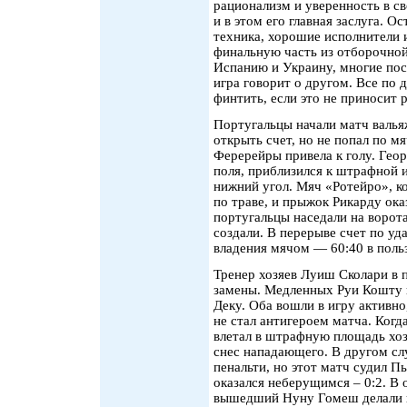
рационализм и уверенность в с
и в этом его главная заслуга. 
техника, хорошие исполнители 
финальную часть из отборочной
Испанию и Украину, многие пос
игра говорит о другом. Все по 
финтить, если это не приносит р
Португальцы начали матч валья
открыть счет, но не попал по м
Феререйры привела к голу. Геор
поля, приблизился к штрафной и
нижний угол. Мяч «Ротейро», к
по траве, и прыжок Рикарду ока
португальцы наседали на ворота
создали. В перерыве счет по уда
владения мячом — 60:40 в поль
Тренер хозяев Луиш Сколари в 
замены. Медленных Руи Кошту 
Деку. Оба вошли в игру активно
не стал антигероем матча. Когд
влетал в штрафную площадь хоз
снес нападающего. В другом слу
пенальти, но этот матч судил П
оказался неберущимся – 0:2. В 
вышедший Нуну Гомеш делали в