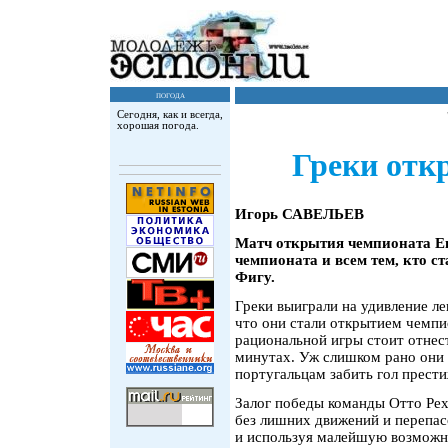
погода
Сегодня, как и всегда,
хорошая погода.
Греки отк
Игорь САВЕЛЬЕВ
Матч открытия чемпионата Ев
чемпионата и всем тем, кто с
Фигу.
Греки выиграли на удивление ле
что они стали открытием чемпи
рациональной игры стоит отнес
минутах. Уж слишком рано они 
португальцам забить гол прести
Залог победы команды Отто Реха
без лишних движений и перепас
и используя малейшую возможно