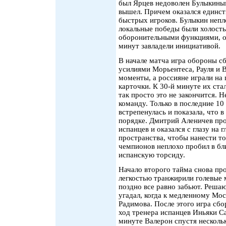
был Ярцев недоволен Булыкиным
вышел. Причем оказался единс
быстрых игроков. Булыкин непло
локальные победы были холосты
оборонительными функциями, он
минут завладели инициативой.
В начале матча игра обороны с
усилиями Морьентеса, Рауля и В
моменты, а россияне играли на 
карточки. К 30-й минуте их стал
так просто это не закончится. 
команду. Только в последние 1
встрепенулась и показала, что в
порядке. Дмитрий Аленичев пр
испанцев и оказался с глазу на 
пространства, чтобы нанести т
чемпионов неплохо пробил в бл
испанскую торсиду.
Начало второго тайма снова пр
легкостью транжирили голевые м
поздно все равно забьют. Реша
угадал, когда к медленному Мо
Радимова. После этого игра сбо
ход тренера испанцев Иньяки С
минуте Валерон спустя несколь