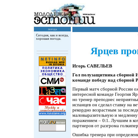
погода
Сегодня, как и всегда,
хорошая погода.
Ярцев про
Игорь САВЕЛЬЕВ
Гол полузащитника сборной И
команде победу над сборной Р
Первый матч сборной России о
интересной команде Георгия Яр
но тренер преподнес неприятны
испанцев он сделал ставку на ве
рекордно возрастным за послед
маловыразительную и медленну
поражением – 0:1. Лучшим в ко
партнеров от разгрома голкипе
Ошибка тренера при определени