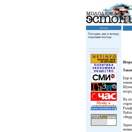
погода
Сегодня, как и всегда,
хорошая погода.
Игор
Таков
Еще н
чемпи
Шумах
посре
На эт
старт
Ральф
Пабло
«Ферр
Задач
меньш