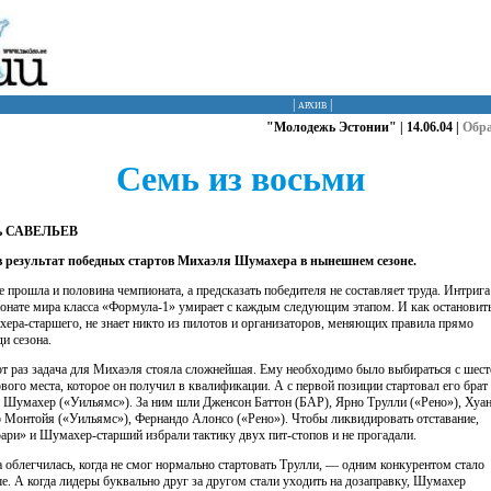
|
архив
|
"Молодежь Эстонии" | 14.06.04 |
Обр
Семь из восьми
ь САВЕЛЬЕВ
 результат победных стартов Михаэля Шумахера в нынешнем сезоне.
е прошла и половина чемпионата, а предсказать победителя не составляет труда. Интрига
онате мира класса «Формула-1» умирает с каждым следующим этапом. И как остановит
ера-старшего, не знает никто из пилотов и организаторов, меняющих правила прямо
ди сезона.
от раз задача для Михаэля стояла сложнейшая. Ему необходимо было выбираться с шест
ового места, которое он получил в квалификации. А с первой позиции стартовал его брат
 Шумахер («Уильямс»). За ним шли Дженсон Баттон (БАР), Ярно Трулли («Рено»), Хуа
 Монтойя («Уильямс»), Фернандо Алонсо («Рено»). Чтобы ликвидировать отставание,
ари» и Шумахер-старший избрали тактику двух пит-стопов и не прогадали.
а облегчилась, когда не смог нормально стартовать Трулли, — одним конкурентом стало
е. А когда лидеры буквально друг за другом стали уходить на дозаправку, Шумахер