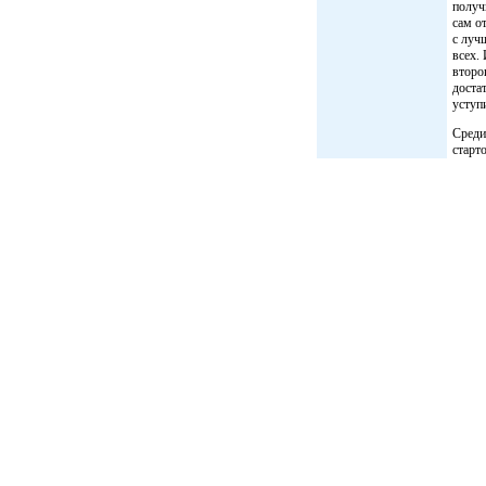
получ
сам о
с луч
всех.
второ
доста
уступ
Среди
старт