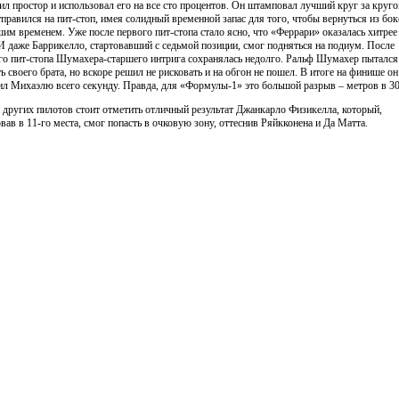
ил простор и использовал его на все сто процентов. Он штамповал лучший круг за круго
тправился на пит-стоп, имея солидный временной запас для того, чтобы вернуться из бо
шим временем. Уже после первого пит-стопа стало ясно, что «Феррари» оказалась хитрее
 И даже Баррикелло, стартовавший с седьмой позиции, смог подняться на подиум. После
го пит-стопа Шумахера-старшего интрига сохранялась недолго. Ральф Шумахер пытался
ть своего брата, но вскоре решил не рисковать и на обгон не пошел. В итоге на финише он
ил Михаэлю всего секунду. Правда, для «Формулы-1» это большой разрыв – метров в 30
 других пилотов стоит отметить отличный результат Джанкарло Физикелла, который,
овав в 11-го места, смог попасть в очковую зону, оттеснив Ряйкконена и Да Матта.