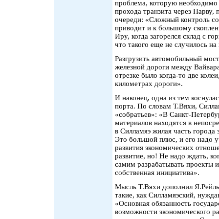
проблема, которую необходимо
прохода транзита через Нарву, 
очереди: «Сложный контроль со
приводит и к большому скоплен
Иру, когда загорелся склад с г
что такого еще не случилось на
Разгрузить автомобильный мост
железной дороги между Вайвара
отрезке было когда-то две коле
километрах дороги».
И наконец, одна из тем коснул
порта. По словам Т.Вяхи, Силла
«собратьев»: «В Санкт-Петербу
материалов находятся в непоср
в Силламяэ жилая часть города 
Это большой плюс, и его надо у
развития экономических отношен
развитие, но! Не надо ждать, ко
самим разрабатывать проекты и
собственная инициатива».
Мысль Т.Вяхи дополнил Я.Рейль
такие, как Силламяэский, нужда
«Основная обязанность государ
возможности экономического ра