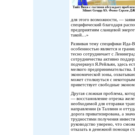
Тийт Вяхи с гостями обсуждает проблем
Silmet Grupp AS.
Фото Сергея 
для этого возможности, — заяв
специфический благодаря расп
предприятиям сланцевой энерге
такой…»
Развивая тему специфики Ида-В
особенностью является и границ
тесно сотрудничает с Ленингра
сотрудничества активно подде
подчеркнул Я.Рейльян, здесь ес
мелкого предпринимательства. 
экономической зоны, охватываю
может столкнуться с некоторым
приветствует свободные эконом
Другая сложная проблема, кото
— восстановление отрезка желе
необходимой для отправки тран
направлении (в Таллинн и оттуд
дорога приватизирована, а значи
трудностями получения инвести
руководство уверено, что смож
отказать в денежной помощи с