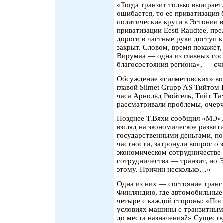
«Тогда транзит только выиграет
ошибается, то ее приватизация
политические круги в Эстонии 
приватизации Eesti Raudtee, пре
дороги в частные руки доступ 
закрыт. Словом, время покажет,
Вирумаа — одна из главных со
благосостояния региона», — счи
Обсуждение «силметовских» во
главой Silmet Grupp AS Тийтом
часа Арнольд Рюйтель, Тийт Та
рассматривали проблемы, очерч
Позднее Т.Вяхи сообщил «МЭ», 
взгляд на экономическое развит
государственными деньгами, по
частности, затронули вопрос о 
экономическом сотрудничестве 
сотрудничества — транзит, но Э
этому. Причин несколько…»
Одна из них — состояние транс
Финляндию, где автомобильные 
четыре с каждой стороны: «Пос
условиях машины с транзитным 
до места назначения?» Существу