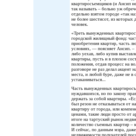
квартиросъемщиков (и Ансип не 
так называть – больно уж обрече
отдельно взятом городе «так на
не более шестисот, из которых
человек.
«Треть вынужденных квартирос
городской жилищный фонд: част
приобретения квартир, часть л
условиях, — поясняет Ансип. –
либо уехав, либо купив выстав
квартиры, пусть и в плохом со
положения, отдав процесс на в
разговоре не раз делал акцент н
места, и любой буре, даже не в
устаканиваться...
Часть вынужденных квартиросъ
нуждавшихся, но по закону пра
держать за собой квартиры. «Ес
был резон не отказываться от н
квартиру от города, или компе
ценами, такие люди просто от 
итоге на тартуский рынок недв
количество съемных квартир – к
И сейчас, по данным мэра, даж
недвижимости получателей посо