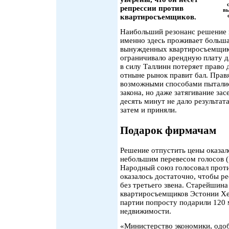
репрессии против
вы
квартиросъемщиков.
Наибольший резонанс решение п
именно здесь проживает больша
вынужденных квартиросъемщико
ограничивало арендную плату д
в силу Таллинн потеряет право
отныне рынок правит бал. Прав
возможными способами пытались
закона, но даже затягивание з
десять минут не дало результат
затем и приняли.
Подарок фирмачам
Решение отпустить цены оказал
небольшим перевесом голосов (
Народный союз голосовал проти
оказалось достаточно, чтобы р
без третьего звена. Старейшин
квартиросъемщиков Эстонии Хел
партии попросту подарили 120
недвижимости.
«Министерство экономики, одобр