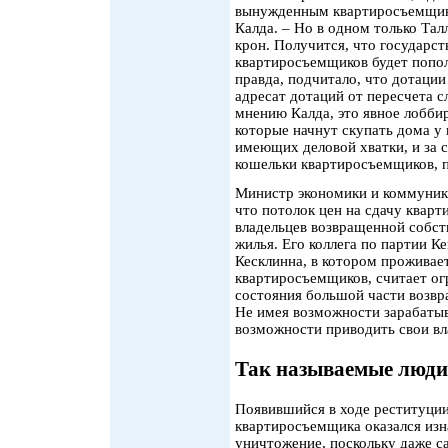
вынужденным квартиросъемщик
Калда. – Но в одном только Тал
крон. Получится, что государс
квартиросъемщиков будет попол
правда, подчитало, что дотации
адресат дотаций от пересчета с
мнению Калда, это явное лобби
которые начнут скупать дома у
имеющих деловой хватки, и за 
кошельки квартиросъемщиков, п
Министр экономики и коммуник
что потолок цен на сдачу кварт
владельцев возвращенной собст
жилья. Его коллега по партии К
Кесклинна, в котором прожива
квартиросъемщиков, считает ог
состояния большой части возвр
Не имея возможности зарабатыв
возможности приводить свои вл
Так называемые люди
Появившийся в ходе реституци
квартиросъемщика оказался из
уничтожение, поскольку даже 