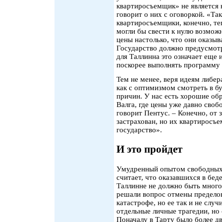
квартиросъемщик» не является
говорит о них с оговоркой. «Т
квартиросъемщики, конечно, те
могли бы свести к нулю возможн
цены настолько, что они оказы
Государство должно предусмотр
для Таллинна это означает еще 
поскорее выполнять программу 
Тем не менее, веря идеям либер
как с оптимизмом смотреть в б
причин. У нас есть хорошие об
Валга, где цены уже давно своб
говорит Пентус. – Конечно, от 
застрахован, но их квартиросъ
государство».
И это пройдет
Умудренный опытом свободных
считает, что оказавшихся в бед
Таллинне не должно быть много.
решали вопрос отмены пределов
катастрофе, но ее так и не случ
отдельные личные трагедии, но 
Поначалу в Тарту было более 