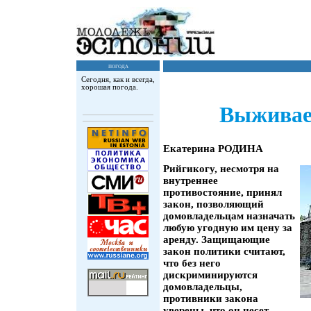
погода
Сегодня, как и всегда,
хорошая погода.
Выживае
Екатерина РОДИНА
Рийгикогу, несмотря на
внутреннее
противостояние, принял
закон, позволяющий
домовладельцам назначать
любую угодную им цену за
аренду. Защищающие
закон политики считают,
что без него
дискриминируются
домовладельцы,
противники закона
уверены, что он несет