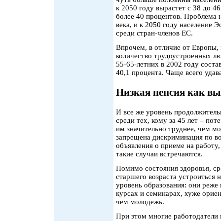
к 2050 году вырастет с 38 до 4
более 40 процентов. Проблема 
века, и к 2050 году население
среди стран-членов ЕС.
Впрочем, в отличие от Европы,
количество трудоустроенных лю
55-65-летних в 2002 году состав
40,1 процента. Чаще всего удав
Низкая пенсия как в
И все же уровень продолжител
среди тех, кому за 45 лет – пот
им значительно труднее, чем мо
запрещена дискриминация по во
объявления о приеме на работу,
такие случаи встречаются.
Помимо состояния здоровья, с
старшего возраста устроиться н
уровень образования: они реже
курсах и семинарах, хуже орие
чем молодежь.
При этом многие работодатели 