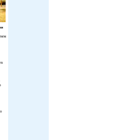
ия
тнем
en
в
р
то