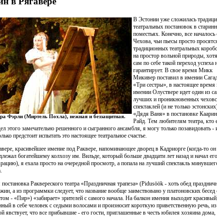
н в Рягавере
В Эстонии уже сложилась традиц
театральных постановок в старин
поместьях. Конечно, все началось 
Чехова, чьи пьесы просто просятс
традиционных театральных короб
на простор вольной природы, хот
сам по себе такой переход успеха 
гарантирует. В свое время Микк
Микивер поставил в имении Сага
«Три сестры», в настоящее время 
имении Олуствере идет один из с
лучших и проникновенных чехов
спектаклей (и не только эстонских)
«Дядя Ваня» в постановке Каарин
ра Фэрли (Миртель Похла), нежная и беззащитная.
Райд. Тем любителям театра, кто 
дел этого замечательно решенного и сыгранного ансамбля, я могу только позавидовать -
олько предстоит испытать это настоящее театральное счастье.
авере, красивейшее имение под Раквере, напоминающее дворец в Кадриорге (когда-то он
длежал богатейшему колхозу им. Вильде, который больше двадцати лет назад и начал ег
врацию), я ехала просто на очередной просмотр, а попала на лучший спектакль минувшег
.
 постановка Раквереского театра «Праздничная трапеза» (Pidusöök - хоть обед празднич
ужин, а из программки следует, что название вообще заимствовано у платоновских бесед 
том - «Пир») «забирает» зрителей с самого начала. На балкон имения выходит красивый
нный в себе человек с седыми волосами и произносит короткую приветственную речь, из
ой явствует, что все прибывшие - его гости, приглашенные в честь юбилея хозяина дома, 