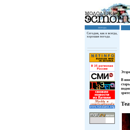
погода
Сегодня, как и всегда,
хорошая погода.
Этэр
В июн
стары
подмо
зрите
Теа