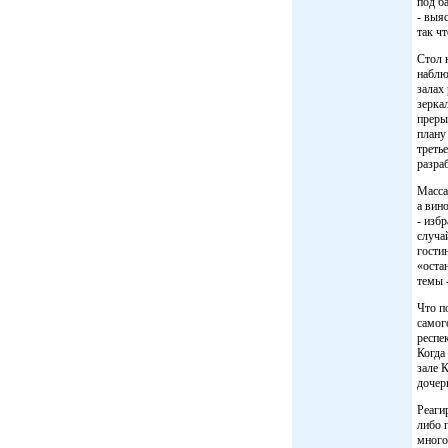
под б
- выя
так ч
Стол 
наблю
залах
зерка
преры
плану
треть
разра
Масса
а вин
- изб
случа
гости
«оста
темы 
Что п
самог
респе
Когда
зале 
дочер
Реаги
либо 
много