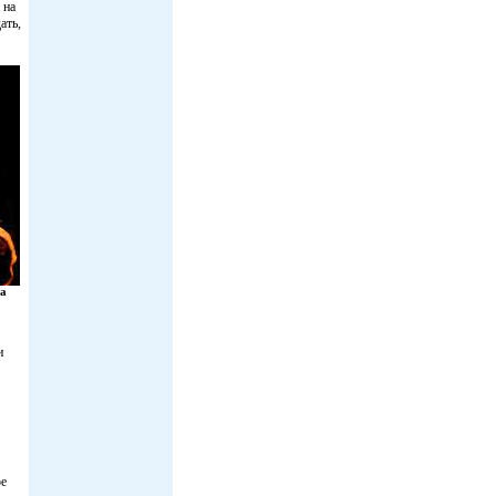
 на
ать,
а
и
ое