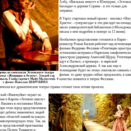
Албу, «Вигаских невест» в Юленурме, «Эстонск
баллады» в деревне Сорина - и это только для
затравки.
В Тарту стартовал новый проект - мюзикл «Иис
Христос - суперзвезда» в эти дни идет на площа
около университетской библиотеки («Молодежк
писала о нем подробно в номере за 15 июня).
Необычное представление готовится в Нарве -
режиссер Роман Баскин работает над истенизаци
фильма Федерико Феллини «Репетиция оркестра»
эстонскими актерами и Нарвским симфоническ
оркестром (дирижер Анатолий Щура). Репетици
идут в Палмсе, а премьера - в нарвской
Александровской церкви. А так как еще и
телевидение будет по этому спектаклю снимать 
ены из спектакля Эстонского театра
фильм, то даже трудно сейчас предсказать, в ка
амы «Женщина в белом». Злодей сэр
качестве появится в титрах Феллини.
иваль Глайд (артист Майт Малмстен).
4
х фото Николая ШАРУБИНА
ически все драматические театры страны готовят свои летние проекты.
ский «Ванемуйне» играет по
там в Карепа «Летнюю школу»
 Вахинга в постановке Мати
 при этом перед представлением
дят дебаты знаменитых людей
зных областей знаний на какую-
животрепещущую тему. Так, на
из представлений приглашены
ссор Пеэтер Тульвисте и