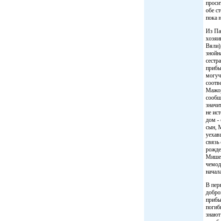
проси
обе с
пока 
Из Па
хозяи
Вяли)
знойн
сестр
прибы
могуч
соотв
Мажор
сообщ
значи
не ист
дом -
сын, 
уехав
связь 
рожде
Мишел
чемод
начала
В пер
добро
прибы
погиб
знают