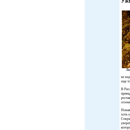
Ужи
Ло
не ви
еще т
В Ряг
прина
реста
сезона
Новая
хоть 
Сокра
увере
котор