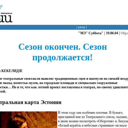
|
архив
|
"МЭ" Суббота" | 19.06.04 |
Обр
Сезон окончен. Сезон
продолжается!
и КЕКЕЛИДЗЕ
е театральные спектакли вышлис традиционных сцен и шагнули на свежий возду
е мызы, поместья-музеи, на городские площади и специально сооруженные
стки… Но и те, что как летний проект поставлены в театрах, по-своему удивляют
лей.
тральная карта Эстонии
В этом году она особенно плотная. В бумаге,
присланной мне из Театрального союза, сказано,
в июне можно посмотреть «Оборотня» в Лихула
«Белый корабль и небесные странники» на мызе