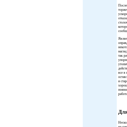
После
торже
ускор
отказ
столом
котор
сообщ
Являе
оправ
некот
нагля
так р
упорн
утопи
дейст
все в
остав
и ста
хорош
появи
работ
Для
Неско
на сц