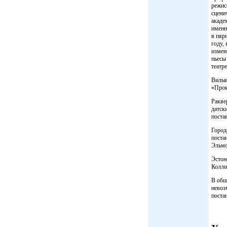
режис
сцени
акаде
именн
в пяр
году,
измен
пьесы
театр
Вилья
«Прок
Ракве
датск
поста
Город
поста
Эльмо
Эстон
Колли
В общ
невоз
поста