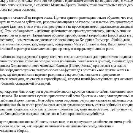
алку у самого потолка. Но в это же время с Кристианом желает поговорить отец, с Миш
снить отношения жена, а служанка Мишель (Кристи Томбак) тоже хочет быть в курсе дел
то все вопросы остаются.
накрыт в столовой на втором этаже. Причем зрители размещены таким образом, что мог
дать не только за действием, разворачивающимся за столом, но и за тем, что происходит
 рядом (для тех, с чьих мест эти пространства не просматриваются, расставлены специал
ла). Это необходимость - действие действительно происходит повсюду, жизнь имения не
вается ни на минуту. Плотнейшим образом проработанный второй план (порой даже в у
 первому) - замечательное достижение постановщика Хендрика Тоомпере. Любой, даже
естепенный персонаж, как, например, официанты (Маргус Сталте и Янек Вади), имеет чет
ботанный характер и замечательно прочерченную непрерывную линию роли.
 забавных недоразумений (вроде того, что семья выстроилась для приветствия в одном з
овник торжества, готовый поздравления принимать, появляется в другом), смешных дет
ранника Хелене восточного человека Гбатокаи (Пеэтер Рястас) принимают сначала за
йно забредшего туриста, театрализованный фуршет для зрителей - все приглашаются в
ную, где подаются семь перемен различных закусок (как написано в программке -
немся эстонцами, но станем и европейцами»), создают некий фон-глушитель для основно
- больной, скандальной и стыдной.
од покровом благополучия и респектабельности кроются какие-то тайны, становится ясн
о начала. Но выясняется суть из приветственной речи Кристиана - отец, этот удачливый и
ктабельный джентльмен с благообразными сединами, регулярно насиловал маленького сы
 возникшая было после разоблачения легкая суматоха улеглась, слегка побитый в соседн
Кристиан продолжил свое выступление - оказывается, мать знала об этом. Третий шок - с
ью Хильдой отец поступал так же, это и было причиной самоубийства.
рует однозначно только Мишель, остальные не то пропускают разоблачения мимо ушей,
просто не слышат, как нередко не вникают в машинальную беседу участники
численных сборищ.