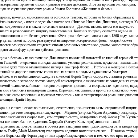
разворачивал зрителей лицом к разным местам действия. Этот же принцип он повторил,
щая на сцене инсценировку романа Уилки Коллинза «Женщина в белом».
 драмы, пожалуй, единственный из эстонских театров, который не боится обращаться к
йской классике, - именно здесь был поставлен «Николас Никльби» Диккенса, а сегодня У
нз, современник и в каком-то смысле наставник - Диккенс высоко ценил его искусство
чивать и разворачивать интригу повествования. Коллинз по праву считается одним из
оположников английского детектива. «Женщина в белом», написанная в 1860 году, как ра
р детективной истории, развернутой на широком историческом фоне, - острый сюжет
ивается разноречивыми свидетельствами различных участников драмы, колоритные обр
здают атмосферу времени действия романов.
ина в белом» - не исключение. Для многих поколений читателей ее главной героиней ст
н Гэлкомб - энергичная молодая женщина, умница, решительная, преданная, вызвавшая
щение даже такого отъявленного негодяя, как граф Фоско… История о женщине в белом
ченной по дороге в поместье своих новых хозяев молодым художником Уолтером
айтом, о ее необъяснимом сходстве с нежной Лорой Фэрли, сходстве, ставшем роковым
ятельством в заговоре против молодой аристократки, о неизъяснимых совпадениях случ
баемой человеческой воле - история эта просто просится на театральные подмостки, нед
ой книге был снят популярный фильм. Впрочем, как сказано в прологе к спектаклю, «это
ия о женском терпении и о мужском упорстве» - так интерпретировал роман инсцениров
тановщик Прийт Педаяс.
хранил сюжет, несколько выпрямив, естественно, извилистую вязь неторопливой интриги
ению, при этом пострадали и характеры - Мэрион (актриса Мария Авдюшко), например,
ению напоминает скорее мать, чем старшую сестру, колоритный граф Фоско (Яан Ууспыл
рял все свое обаяние, художник Хартрайт (Расмус Кальюярв) лишился всякой
идуальности, превратившись в объект для выслушивания чужих монологов, а злодей сэр
валь Глайд (Майт Малмстен) стал просто ходячим воплощением зла… И только старый
ка Лоры сквайр Фэрли радует глаз щедрой характерностью и тем, что его ярко играет