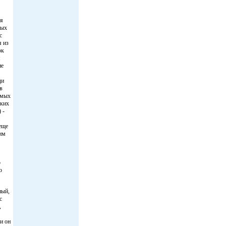
ия
ных
с
я из
ок
я
не
ди
в
амых
ских
 -
еще
 им
о
о
ный,
с
,
и он