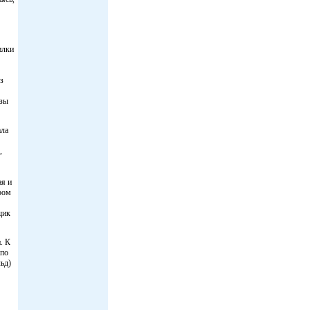
илки
з
азы
ала
,
ая и
аром
щик
. К
 по
ьд)