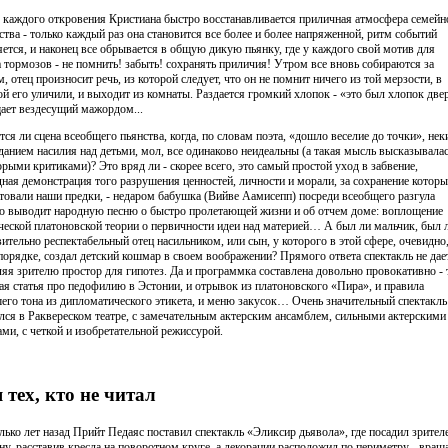
 каждого откровения Кристиана быстро восстанавливается приличная атмосфера семейн
ства - только каждый раз она становится все более и более напряженной, ритм событий
яется, и наконец все обрывается в общую дикую пьянку, где у каждого свой мотив для
а тормозов - не помнить! забыть! сохранять приличия! Утром все вновь собираются за
, отец произносит речь, из которой следует, что он не помнит ничего из той мерзости, в
ой его уличили, и выходит из комнаты. Раздается громкий хлопок - «это был хлопок две
ает вездесущий мажордом...
тся ли сцена всеобщего пьянства, когда, по словам поэта, «дошло веселие до точки», не
данием насилия над детьми, мол, все одинаково неидеальны (а такая мысль высказывала
орыми критиками)? Это вряд ли - скорее всего, это самый простой уход в забвение,
дная демонстрация того разрушения ценностей, личности и морали, за сохранение котор
атовали наши предки, - недаром бабушка (Вийве Аамисепп) посреди всеобщего разгула
о выводит народную песню о быстро пролетающей жизни и об отчем доме: воплощение
ческой платоновской теории о первичности идеи над материей… А был ли мальчик, был 
вительно респектабельный отец насильником, или сын, у которого в этой сфере, очевидно,
 порядке, создал детский кошмар в своем воображении? Прямого ответа спектакль не дает
ляя зрителю простор для гипотез. Да и программка составлена довольно провокативно - 
рая статья про педофилию в Эстонии, и отрывок из платоновского «Пира», и правила
его тона из дипломатического этикета, и меню закусок… Очень значительный спектакль
лся в Раквереском театре, с замечательным актерским ансамблем, сильными актерскими
ами, с четкой и изобретательной режиссурой.
 тех, кто не читал
лько лет назад Прийт Педаяс поставил спектакль «Эликсир дьявола», где посадил зрител
ену, расставив кресла на поворотном круге, а декорации расположил по периметру - враща