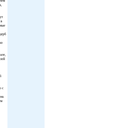
елем
а,
ут
 в
ьные
щерб
ко
але,
алей
й
о с
на.
ем