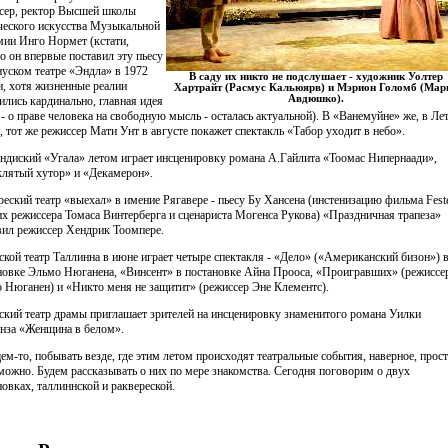
сер, ректор Высшей школы
ческого искусства Музыкальной
мии Инго Нормет (кстати,
о он впервые поставил эту пьесу
нуском театре «Эндла» в 1972
В саду их никто не подслушает - художник Уолтер
 и, хотя жизненные реалии
Хартрайт (Расмус Кальюярв) и Мэрион Голомб (Мар
Авдюшко).
ились кардинально, главная идея
 - о праве человека на свободную мысль - осталась актуальной). В «Ванемуйне» же, в Ле
е, тот же режиссер Мати Унт в августе покажет спектакль «Табор уходит в небо».
ндиский «Угала» летом играет инсценировку романа А.Гайлита «Тоомас Нипернаади»,
лятый хутор» и «Декамерон».
реский театр «выехал» в имение Рягавере - пьесу Бу Хансена (инстенизацию фильма Fest
их режиссера Томаса Винтерберга и сценариста Могенса Рукова) «Праздничная трапеза»
вил режиссер Хендрик Тоомпере.
ской театр Таллинна в июне играет четыре спектакля - «Дело» («Американский бизон») 
новке Эльмо Нюганена, «Винсент» в постановке Айна Прооса, «Проигравших» (режиссе
 Нюганен) и «Никто меня не защитит» (режиссер Эне Клементс).
ский театр драмы приглашает зрителей на инсценировку знаменитого романа Уилки
нза «Женщина в белом».
ем-то, побывать везде, где этим летом происходят театральные события, наверное, прос
можно. Будем рассказывать о них по мере знакомства. Сегодня поговорим о двух
новках, таллиннской и раквереской.