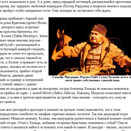
т всех пожаловать в дом. А в доме, перед парадной лестницей, раскинувшейся пролетами
тороны, вас задержит любезный мажордом (Пеэтер Раудсепп) и попросит немного подожд
не пройдут особо ожидаемые гости. Они, которые не заставляют себя ждать.
рижа прибывает старший сын
на дома Кристиан (артист Велво
, которого внизу встречает
ая красотка-брюнетка, его
а Хелене (Тийна Мялберг). Затем
вает некая неясная персона -
ий бугай с распальцовкой и
етствующей манерой говорить.
дом не хочет его пропускать,
ая, что в списках таковой не
тся, и Хелене устраивает чуть ли
ерику, пытаясь не пустить его в
 оказывается, прибыл второй
Мишель, давным-давно
Сквайр Фредерик Фэрли (Тийт Сукк) больше всего н
ший за границу и потерявший
свете ценит собственное спокойствие.
с семьей: никого с днями
ния не поздравлял и даже на похоронах сестры-близнеца Хильды не изволил появиться.
ь прибыл не один - с женой Метте (Лийза Айбель). Наконец, Мишелю позволяют внест
аны, а за ним и зрители приглашаются на третий этаж имения - осмотреть его, пока не
сь трапеза.
вом акте (который и проходит в комнате на третьем этаже) выясняется, что в этом
порядочном семействе по шкафам спрятано немало скелетов. Так как дворецкий отдал
вшему Мишелю комнату Хелены, она вынуждена разместиться в бывшей комнате своей
шей сестры. Отчего Хильда, любимая сестричка Кристиана, покончила с собой? Они не
 ответа и пытаются найти в ее комнате хоть какой-то намек. И находят - письмо, засунут