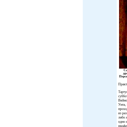
Сц
др
Перс
Практ
Тарту
суббо
Вяйно
Унта,
прохо
из ра
либо 
одно 
профе