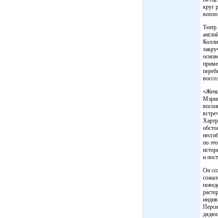
круг 
вопло
Театр
англи
Колли
закру
основ
приме
переб
воссо
«Женщ
Мэрио
восхи
встре
Хартр
обсто
несги
по эт
истор
и пос
Он со
сожал
повед
расте
индив
Перси
дядюш