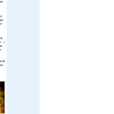
ие
ус
дке
а»
ей
 - с
им
и
свой
ком