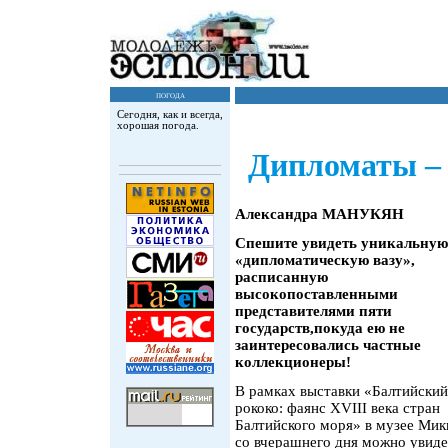
погода
Сегодня, как и всегда,
хорошая погода.
Дипломаты – 
Александра МАНУКЯН
Спешите увидеть уникальную
«дипломатическую вазу»,
расписанную
высокопоставленными
представителями пяти
государств,покуда ею не
заинтересовались частные
коллекционеры!
В рамках выставки «Балтийский
рококо: фаянс XVIII века стран
Балтийского моря» в музее Мик
со вчерашнего дня можно увиде