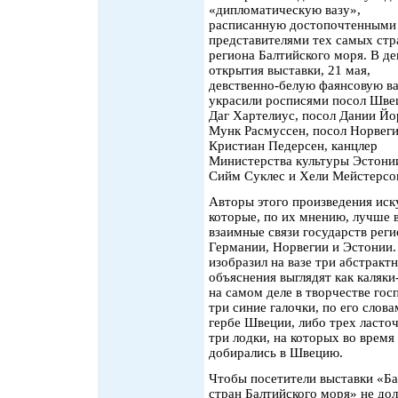
«дипломатическую вазу»,
расписанную достопочтенными
представителями тех самых стр
региона Балтийского моря. В де
открытия выставки, 21 мая,
девственно-белую фаянсовую в
украсили росписями посол Шве
Даг Хартелиус, посол Дании Йо
Мунк Расмуссен, посол Норвег
Кристиан Педерсен, канцлер
Министерства культуры Эстони
Сийм Суклес и Хели Мейстерсон
Авторы этого произведения иск
которые, по их мнению, лучше 
взаимные связи государств рег
Германии, Норвегии и Эстонии
изобразил на вазе три абстракт
объяснения выглядят как каляки
на самом деле в творчестве гос
три синие галочки, по его слов
гербе Швеции, либо трех ласто
три лодки, на которых во врем
добирались в Швецию.
Чтобы посетители выставки «Бал
стран Балтийского моря» не дол