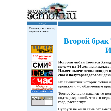
погода
Сегодня, как и всегда,
хорошая погода.
Второй брак
И
История любви Тоомаса Хенд
моложе на 14 лет, начиналас
Ильвес нынче летом поведет п
своей полуторагодовалой дочк
Их семилетняя история любви на
прошлом», - с облегчением при
Тоомас Хендрик наконец-то пол
подтверждающий, что его первы
года, расторгнут.
Супруги не жили семь лет вмес