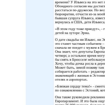
времени? У Ильвеса на это нет 
Обоюдного согласия мы достигл
расстаться по-дружески. Но вес
бюрократии, отчасти из-за моей
бывшая супруга Ильвеса, извес
вернулась в США, дети Ильвеса,
«В этом году тоже приедут», - 
детей на хуторе Эрма.
О дате свадьбы ни Ильвес, ни Э
это станет частным событием – 
сначала не поедет с мужем в Бр
Она знает, что депутаты Европ
четверг, а остальное время мог
бы снять в Брюсселе небольшую 
Хочу, чтобы дочка росла в дерев
Может быть, зимой поживу там 
собирается работать – редактир
знакомящий с жизнью в Эстонии.
отелях и аэропортах.
«Близкая сердцу тема!» - смеет
по ознакомлению с Эстоний, ко
Она также руководила рекламно
Европарламент. И это была ощу
почти 76 000 голосов, больше в