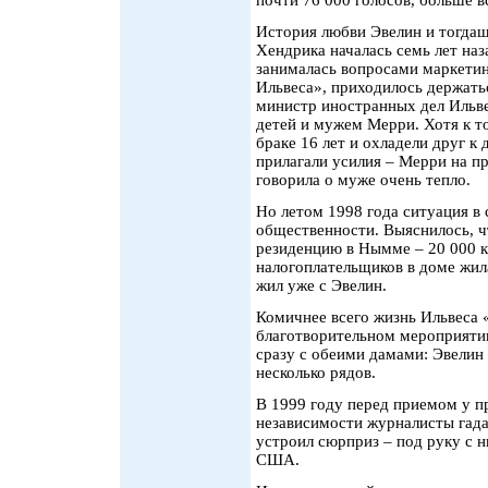
История любви Эвелин и тогда
Хендрика началась семь лет наз
занималась вопросами маркетинга
Ильвеса», приходилось держать
министр иностранных дел Ильв
детей и мужем Мерри. Хотя к т
браке 16 лет и охладели друг к 
прилагали усилия – Мерри на п
говорила о муже очень тепло.
Но летом 1998 года ситуация в 
общественности. Выяснилось, ч
резиденцию в Нымме – 20 000 кр
налогоплательщиков в доме жил
жил уже с Эвелин.
Комичнее всего жизнь Ильвеса
благотворительном мероприятии
сразу с обеими дамами: Эвелин 
несколько рядов.
В 1999 году перед приемом у п
независимости журналисты гадал
устроил сюрприз – под руку с н
США.