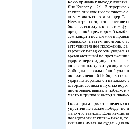
Кокю привела к выходу Милана Б
Яну Коллеру – 2:1. В перерыве 
группе они уже имели счастье о
штурмовать ворота ван дер Сара
Несмотря на то, что в составе 
больше, выгоду в открытом фут
прекрасной трехходовой комбин
семнадцати послал мяч в правый
сравнялся, а затем произошло т
затруднительное положение. За
карточку перед собой увидел Хе
время активный на протяжении 
ударом перекладину – гол назре
шок голландскую дружину и вс
Хайнц нанес сильнейший удар по
но подоспевший Поборски показ
удара по воротам он на замахе 
который забивал в пустые ворот
проигрывая, вырвала победу, и 
место в группе и выход в плей-
Голландцам придется нелегко в 
упустили не только победу, но 
мало что зависит. Если немцы 
победителей группы – чехов, то
значения иметь не будет. Дальш