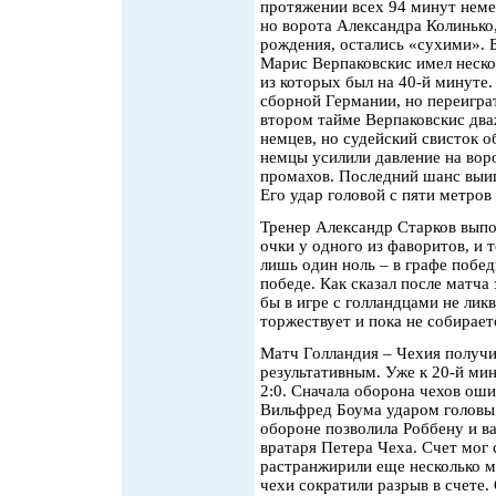
протяжении всех 94 минут немец
но ворота Александра Колинько
рождения, остались «сухими». Б
Марис Верпаковскис имел неск
из которых был на 40-й минуте.
сборной Германии, но переиграт
втором тайме Верпаковскис дв
немцев, но судейский свисток о
немцы усилили давление на воро
промахов. Последний шанс выиг
Его удар головой с пяти метров
Тренер Александр Старков выпо
очки у одного из фаворитов, и 
лишь один ноль – в графе побед
победе. Как сказал после матч
бы в игре с голландцами не ликв
торжествует и пока не собирает
Матч Голландия – Чехия получи
результативным. Уже к 20-й мин
2:0. Сначала оборона чехов ош
Вильфред Боума ударом головы 
обороне позволила Роббену и в
вратаря Петера Чеха. Счет мог 
растранжирили еще несколько 
чехи сократили разрыв в счете