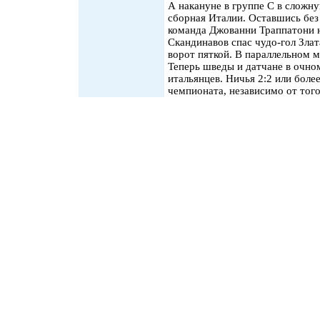
А накануне в группе С в сложн
сборная Италии. Оставшись без
команда Джованни Траппатони н
Скандинавов спас чудо-гол Злат
ворот пяткой. В параллельном м
Теперь шведы и датчане в очно
итальянцев. Ничья 2:2 или боле
чемпионата, независимо от того