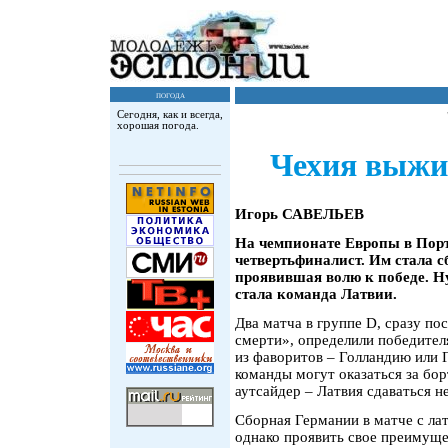
погода
Сегодня, как и всегда,
хорошая погода.
Чехия выжи
Игорь САВЕЛЬЕВ
На чемпионате Европы в Порт
четвертьфиналист. Им стала с
проявившая волю к победе. Ну
стала команда Латвии.
Два матча в группе D, сразу по
смерти», определили победител
из фаворитов – Голландию или 
команды могут оказаться за бор
аутсайдер – Латвия сдаваться не
Сборная Германии в матче с л
однако проявить свое преимущес