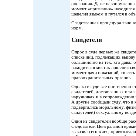
опознания. Даже невооруженным
момент «признания» находился 
шевелил языком и путался в объ
Следственная процедура явно в
норм.
Свидетели
Опрос в суде первых же свидет
списке лиц, подлежащих вызову 
большинство из тех, кто давал 
находится в местах лишения св
момент дачи показаний, то есть
правоохранительных органов.
Однако в суде все постепенно ст
свидетелей, доставленных в зал
наручниках и в сопровождении 
А другие сообщали суду, что в 
подвергались моральному, физи
свидетелей) сексуальному возд
Один из свидетелей вообще рас
следователи Центральной крим
вывозили его в лес, привязывали