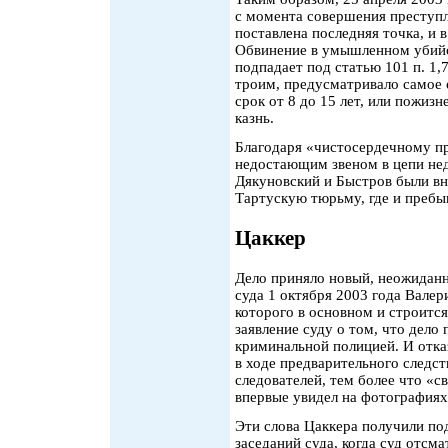
с момента совершения преступл
поставлена последняя точка, и 
Обвинение в умышленном убийс
подпадает под статью 101 п. 1,
троим, предусматривало самое 
срок от 8 до 15 лет, или пожиз
казнь.
Благодаря «чистосердечному п
недостающим звеном в цепи нед
Дякуновский и Быстров были вн
Тартускую тюрьму, где и пребы
Цаккер
Дело приняло новый, неожиданн
суда 1 октября 2003 года Вале
которого в основном и строится
заявление суду о том, что дел
криминальной полицией. И отка
в ходе предварительного следст
следователей, тем более что «с
впервые увидел на фотографиях
Эти слова Цаккера получили п
заседаний суда, когда суд отсм