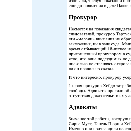
избивали, требуя показаний про
еще до появления в деле Цаккер
Прокурор
Несмотря на показания свидете
следователей, прокурор Тартус
эти «мелочи» внимания не обра
заключения, ни в зале суда. Мал
время отбывающий 18-летнее на
приглашенный прокурором в суд
ясно, что вина подсудимых не д
нисколько не стесняясь открове
ли он правильно сказал.
И что интересно, прокурор усе
1 июня прокурор Хейдо затребо
свободы. Адвокаты просили об
отсутствия доказательств их уч
Адвокаты
Значение той работы, которую 
Сирье Муст, Танель Пюрн и Хей
Именно они подтвердили неосп