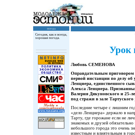
погода
Сегодня, как и всегда,
хорошая погода.
Урок 
Любовь СЕМЕНОВА
Оправдательным приговором з
первой инстанции по делу об 
Ленцнера, единственного сын
Алекса Ленцнера. Признанны
Валерия Дякуновского и 25-ле
под стражи в зале Тартуского 
Последние четыре с лишним год
«дело Ленцнера» держало в нап
Тарту, где горожане если не ли
знакомых и друзей обязательно к
небольшого города это очень з
известным и влиятельным в гор