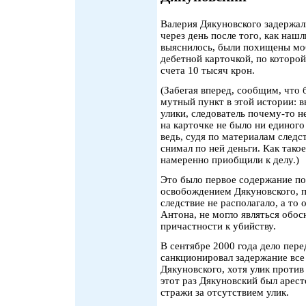
Валерия Дякуновского задержал
через день после того, как нашл
выяснилось, были похищены мо
дебетной карточкой, по которо
счета 10 тысяч крон.
(Забегая вперед, сообщим, что 
мутный пункт в этой истории: вы
улики, следователь почему-то н
на карточке не было ни единого
ведь, судя по материалам следст
снимал по ней деньги. Как тако
намеренно приобщили к делу.)
Это было первое содержание по
освобождением Дякуновского, п
следствие не располагало, а то
Антона, не могло являться обо
причастности к убийству.
В сентябре 2000 года дело пер
санкционировал задержание все
Дякуновского, хотя улик против
этот раз Дякуновский был арест
стражи за отсутствием улик.