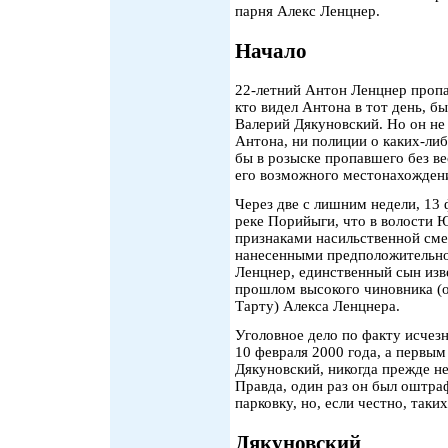
парня Алекс Ленцнер.
Начало
22-летний Антон Ленцнер пропа
кто видел Антона в тот день, б
Валерий Дякуновский. Но он не
Антона, ни полиции о каких-ли
бы в розыске пропавшего без в
его возможного местонахожден
Через две с лишним недели, 13
реке Порийыги, что в волости 
признаками насильственной смер
нанесенными предположительно
Ленцнер, единственный сын изве
прошлом высокого чиновника (о
Тарту) Алекса Ленцнера.
Уголовное дело по факту исчез
10 февраля 2000 года, а первы
Дякуновский, никогда прежде н
Правда, один раз он был оштра
парковку, но, если честно, так
Дякуновский