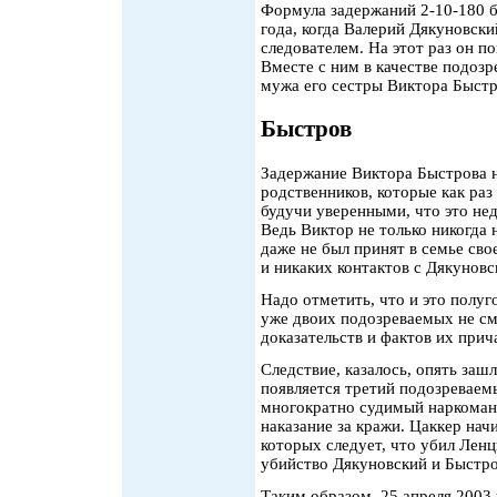
Формула задержаний 2-10-180 б
года, когда Валерий Дякуновски
следователем. На этот раз он по
Вместе с ним в качестве подозр
мужа его сестры Виктора Быстр
Быстров
Задержание Виктора Быстрова н
родственников, которые как раз
будучи уверенными, что это не
Ведь Виктор не только никогда 
даже не был принят в семье св
и никаких контактов с Дякуновс
Надо отметить, что и это полу
уже двоих подозреваемых не с
доказательств и фактов их при
Следствие, казалось, опять зашл
появляется третий подозреваем
многократно судимый наркоман
наказание за кражи. Цаккер нач
которых следует, что убил Ленцн
убийство Дякуновский и Быстро
Таким образом, 25 апреля 2003