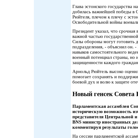
Глава эстонского государства н
добилась важнейшей победы в 
Рюйтеля, плечом к плечу с эст
Освободительной войны воевали
Президент указал, что срочная 
важной частью государственно
Силы обороны могут готовить д
подразделения, - объяснил он. 
навыков самостоятельного веде
военный потенциал страны, но и
защищенности каждого граждан
Арнольд Рюйтель высоко оценил
помогает сохранять и поддержи
боевой дух и волю к защите от
Новый генсек Совета
Парламентская ассамблея Сов
историческую возможность из
представителя Центральной и
BNS министр иностранных де
комментируя результаты голо
На сессии парламентской ассам