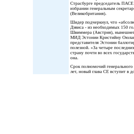
Страсбурге председатель ПАСЕ
избрании генеральным секретар
(Великобритания).
Шидер подчеркнул, что «абсол
Дэвиса - из необходимых 150 го
Швиммера (Австрия), нынешнего 
МИД Эстонии Кристийну Оюланд
представителя Эстонии баллотир
полезной. «За четыре последни
страну почти во всех государст
она.
Срок полномочий генерального 
лет, новый глава СЕ вступит в 