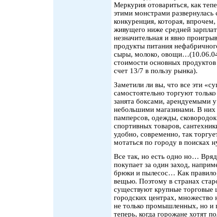
Меркурия отовариться, как теп
этими монстрами развернулась с
конкуренция, которая, впрочем,
живущего ниже средней зарплат
незначительная и явно проигры
продукты питания нефабричного 
сыры, молоко, овощи…(10.06.04 
стоимости основных продуктов 
счет 13/7 в пользу рынка).
Заметили ли вы, что все эти «с
самостоятельно торгуют только
занята боксами, арендуемыми у
небольшими магазинами. В них 
памперсов, одежды, сковородок
спортивных товаров, сантехник
удобно, современно, так торгу
мотаться по городу в поисках 
Все так, но есть одно но… Вряд
покупает за один заход, наприме
брюки и пылесос… Как правило,
вещью. Поэтому в странах стар
существуют крупные торговые ц
городских центрах, множество
не только промышленных, но и 
теперь, когда горожане хотят п