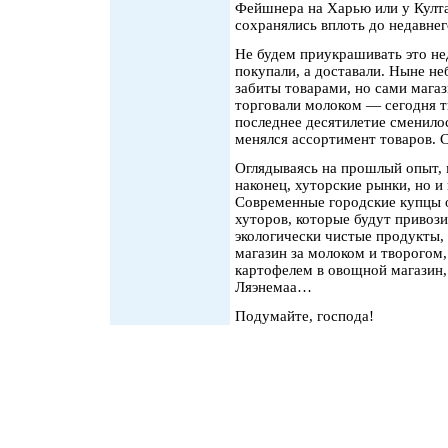
Фейшнера на Харью или у Култа
сохранялись вплоть до недавнег
Не будем приукрашивать это нед
покупали, а доставали. Ныне не
забиты товарами, но сами магаз
торговали молоком — сегодня т
последнее десятилетие сменилос
менялся ассортимент товаров. 
Оглядываясь на прошлый опыт, м
наконец, хуторские рынки, но 
Современные городские купцы 
хуторов, которые будут привоз
экологически чистые продукты,
магазин за молоком и творогом,
картофелем в овощной магазин, 
Ляэнемаа…
Подумайте, господа!