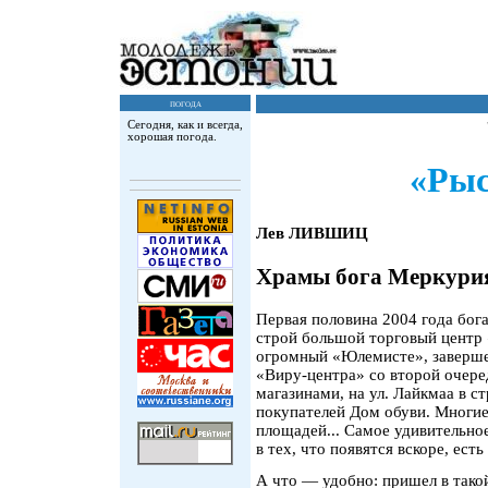
погода
Сегодня, как и всегда,
хорошая погода.
«Рыс
Лев ЛИВШИЦ
Храмы бога Меркури
Первая половина 2004 года бог
строй большой торговый центр 
огромный «Юлемисте», заверш
«Виру-центра» со второй очер
магазинами, на ул. Лайкмаа в 
покупателей Дом обуви. Многи
площадей... Самое удивительное
в тех, что появятся вскоре, есть
А что — удобно: пришел в тако