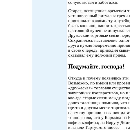
сочувствовал и заботился.
Старая, освященная временем т
установленный ритуал встречи 
приглашали в «комнату друзей»
было, конечно, напоить крестья
настоящий купец не допускал э
Дружеские торговые связи перед
Сохранилось наставление одног
друга нужно непременно приним
в свою очередь, приводил сына-
оказывал ему должный прием.
Подумайте, господа!
Откуда и почему появились эти 
Возможно, по имени или прозвищ
«дружеская» торговля существо
закупочных кооперативов, но и 
кое-где старые связи между вл
долго таллиннцы помнили, что 
где-то в другом месте торгова
на смену пришли названия мага
точно знали, что у Кармана на 
кофе и конфеты; на Виру у Дем
в начале Тартуского шоссе — га