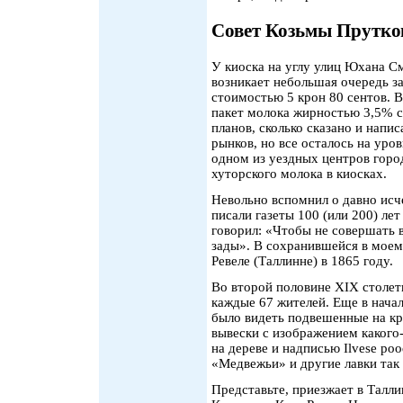
Совет Козьмы Прутко
У киоска на углу улиц Юхана С
возникает небольшая очередь з
стоимостью 5 крон 80 сентов. 
пакет молока жирностью 3,5% с
планов, сколько сказано и напи
рынков, но все осталось на уро
одном из уездных центров горо
хуторского молока в киосках.
Невольно вспомнил о давно исч
писали газеты 100 (или 200) лет
говорил: «Чтобы не совершать 
зады». В сохранившейся в моем 
Ревеле (Таллинне) в 1865 году.
Во второй половине ХIХ столет
каждые 67 жителей. Еще в нача
было видеть подвешенные на к
вывески с изображением какого
на дереве и надписью Ilvese poo
«Медвежьи» и другие лавки так
Представьте, приезжает в Талли