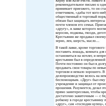
Керну или Козе-Ристи. Никого в 
рекомендательное письмо к одн
принимает приезжего, то он ста
ответчиком, «дабы тот кого-ни
общественный и торговый поряд
обязан был защищать интересы г
почти членом его семьи. Приезж
«другу», в лавке которого могл
керосин, подковы, гвозди, дего
Крестьянин же продавал своему
зерно, лен, шерсть, масло…
В такой лавке, кроме торгового
поставить лошадь, комната для
остановиться на ночлег, и непр
крестьянин был в определенной
Почти постоянно он был в долгу
продавать свои товары по невы
торговли и немало хорошего. В 
делопроизводство велось на нем
беспомощным. «Друг» был ему 
учреждение и защищал от произ
прошения. Разумеется, делал эт
прямо заинтересован, чтобы кре
достаточно зажиточным — с бед
робкому в городе крестьянину п
«друг», сам «господин купец», 