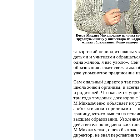
Вчера Михаил Михальченко получил с
трудовую книжку у инспектора по кадр
отдела образования.
Фото автора
за короткий период из школы ув
детьми и учителями обращаться 
одна жалоба, я вас уволю». Сей
образования лежит свежая жало
уже упомянутое предписание из
Сам опальный директор так пояс
школа живой организм, и всегда
и родителей. Что касается упре
три года трудовых договоров с
М.Михальченко объясняет их ух
а объективными причинами — кт
границу, кто-то вышел на пенси
высшем образовании. Уволенная
действительно недавно восстано
М.Михальченко, с нею был заклю
директор, не знал перспектив т