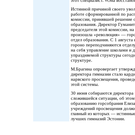
этот специалист. «Она восстано
Истинной причиной своего увол
работе сформированной по рас
комиссии, принявшей решение о
образования. Директор Гуманит
председателя этой комиссии, на
произошла «революция» — горс
отдел образования. С 1 август
гороно переподчиняются отделу
на себя управление школами и 
упраздняемой структуры сегодня
структуре.
М.Брагина опровергает утвержд
директора гимназии стало кар
нарвского просвещения, провед
этой системы.
30 июня собираются директора 
сложившейся ситуации, об этом
образованию горсобрания Елиза
учреждений просвещения должна
главный из которых — истинные
лучших гимназий Эстонии.