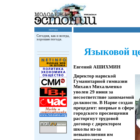
погода
Сегодня, как и всегда,
хорошая погода.
Языковой це
Евгений АШИХМИН
Директор нарвской
Гуманитарной гимназии
Михаил Михальченко
уволен 29 июня за
несоответствие занимаемой
должности. В Нарве создан
прецедент: впервые в сфере
городского просвещения
расторгнут трудовой
договор с директором
школы из-за
невыполнения им
предписания