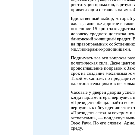
реституции промахов, в резуль
приватизации остались на чужо
Единственный выбор, который у
жилье, такое же дорогое и тако
нынешние 15 крон за квадратны
человеку среднего достатка неч
банковский жилищный кредит. В
на правопреемных собственнико
миллионерами-кровопийцами.
Поднимать все эти вопросы раз
политическая сила. Даже центр
провозглашение поправок к Зако
срок на создание механизма ко
Такой механизм, по предварите
налогоплательщикам в нескольк
Часовые у дверей дворца успели
когда парламентеры вернулись 
«Президент обещал найти возмо
вернулись к обсуждению этого 
«Президент сегодня вечером и 
экспертами», — поддакнул выше
Ээро Раун. По его словам, Арн
среду.