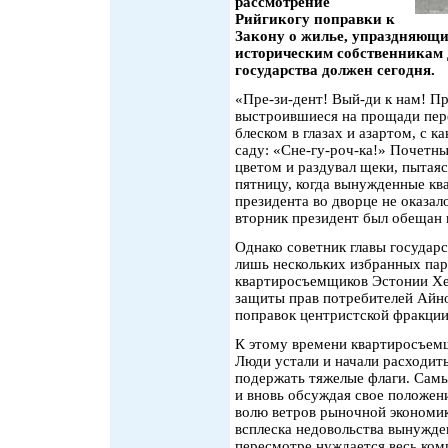
рассмотрение
Рийгикогу поправки к
Закону о жилье, упраздняющ
историческим собственникам 
государства должен сегодня.
«Пре-зи-дент! Вый-ди к нам! П
выстроившиеся на прощади пер
блеском в глазах и азартом, с к
саду: «Сне-гу-роч-ка!» Почетны
цветом и раздувал щеки, пытая
пятницу, когда вынужденные кв
президента во дворце не оказал
вторник президент был обещан
Однако советник главы государс
лишь нескольких избранных па
квартиросъемщиков Эстонии Хе
защиты прав потребителей Айно
поправок центристской фракции
К этому времени квартиросъемщ
Люди устали и начали расходит
подержать тяжелые флаги. Самы
и вновь обсуждая свое положен
волю ветров рыночной экономик
всплеска недовольства вынужде
пересмотре нуждается весь ком