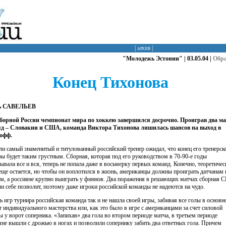
|
архив
|
"Молодежь Эстонии" | 03.05.04 |
Обр
Конец Тихонова
ь САВЕЛЬЕВ
борной России чемпионат мира по хоккею завершился досрочно. Проиграв два м
д – Словакии и США, команда Виктора Тихонова лишилась шансов на выход в
офф.
ли самый знаменитый и титулованный российский тренер ожидал, что конец его тренерск
ры будет таким грустным. Сборная, которая под его руководством в 70-90-е годы
ывала все и вся, теперь не попала даже в восьмерку первых команд. Конечно, теоретичес
еще остается, но чтобы он воплотился в жизнь, американцы должны проиграть датчанам 
м, а россияне крупно выиграть у финнов. Два поражения в решающих матчах сборная
ли себе позволит, поэтому даже игроки российской команды не надеются на чудо.
ть игр турнира российская команда так и не нашла своей игры, забивая все голы в основ
ет индивидуального мастерства или, как это было в игре с американцами за счет силовой
ы у ворот соперника. «Запихав» два гола во втором периоде матча, в третьем периоде
яне вышли с дрожью в ногах и позволили сопернику забить два ответных гола. Причем