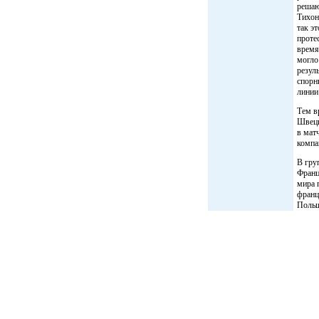
решаю
Тихон
так э
проте
время
могло
резул
спорн
линии
Тем в
Швеци
в мат
компа
В гру
Франц
мира 
франц
Польш