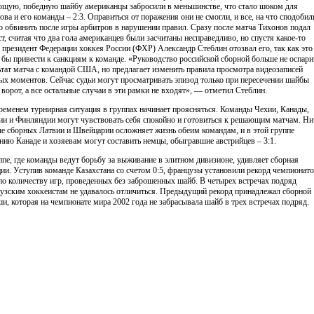
щую, победную шайбу американцы забросили в меньшинстве, что стало шоком для
ова и его команды – 2:3. Оправиться от поражения они не смогли, и все, на что сподобил
то обвинить после игры арбитров в нарушении правил. Сразу после матча Тихонов подал
ст, считая что два гола американцев были засчитаны несправедливо, но спустя какое-то
 президент Федерации хоккея России (ФХР) Александр Стеблин отозвал его, так как это
 бы привести к санкциям к команде. «Руководство российской сборной больше не оспари
ьтат матча с командой США, но предлагает изменить правила просмотра видеозаписей
ых моментов. Сейчас судьи могут просматривать эпизод только при пересечении шайбы
 ворот, а все остальные случаи в эти рамки не входят», — отметил Стеблин.
ременем турнирная ситуация в группах начинает проясняться. Команды Чехии, Канады,
и и Финляндии могут чувствовать себя спокойно и готовиться к решающим матчам. Ни
че сборных Латвии и Швейцарии осложняет жизнь обеим командам, и в этой группе
нию Канаде и хозяевам могут составить немцы, обыгравшие австрийцев – 3:1.
ппе, где команды ведут борьбу за выживание в элитном дивизионе, удивляет сборная
ии. Уступив команде Казахстана со счетом 0:5, французы установили рекорд чемпионат
по количеству игр, проведенных без заброшенных шайб. В четырех встречах подряд
узским хоккеистам не удавалось отличиться. Предыдущий рекорд принадлежал сборной
и, которая на чемпионате мира 2002 года не забрасывала шайб в трех встречах подряд.