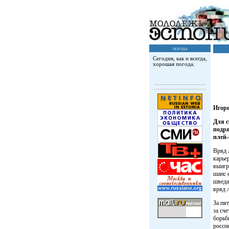
погода
Сегодня, как и всегда,
хорошая погода.
Игор
Для с
подря
плей-
Вряд 
карье
выигр
шанс 
шведа
вряд 
За пя
за сч
борьб
росси