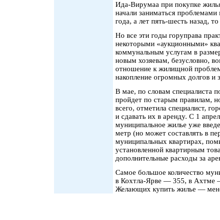
Ида-Вирумаа при покупке жилья
начали заниматься проблемами
года, а лет пять-шесть назад, т
Но все эти годы горуправа прак
некоторыми «аукционными» ква
коммунальным услугам в размер
новым хозяевам, безусловно, во
отношение к жилищной проблем
накопление огромных долгов и з
В мае, по словам специалиста 
пройдет по старым правилам, 
всего, отметила специалист, гор
и сдавать их в аренду. С 1 апре
муниципальное жилье уже введе
метр (но может составлять в пер
муниципальных квартирах, поми
установленной квартирным тов
дополнительные расходы за аре
Самое большое количество мун
в Кохтла-Ярве — 355, в Ахтме 
Желающих купить жилье — мене