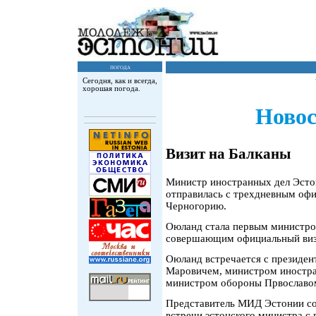
погода
Сегодня, как и всегда,
хорошая погода.
Новос
Визит на Балканы
Министр иностранных дел Эсто
отправилась с трехдневным оф
Черногорию.
Оюланд стала первым министро
совершающим официальный визи
Oюланд встречается с президе
Маровичем, министром иностр
министром обороны Првославо
Представитель МИД Эстонии со
встречи эстонского министра 