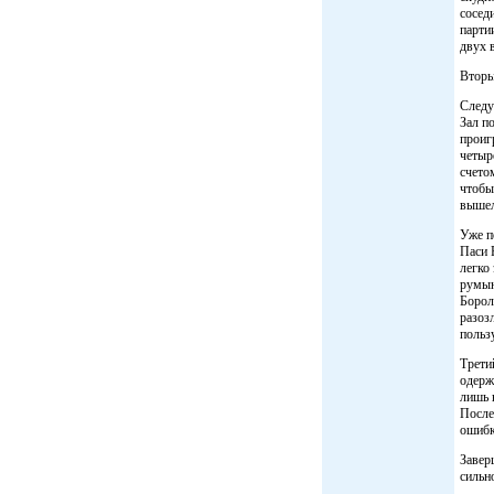
сосед
парти
двух 
Вторы
Следу
Зал п
проиг
четыр
счето
чтобы
вышел
Уже п
Паси 
легко
румын
Борол
разоз
польз
Трети
одерж
лишь 
После
ошибк
Завер
сильно