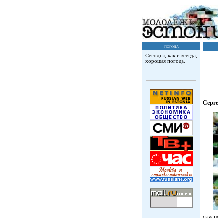
погода
Сегодня, как и всегда,
хорошая погода.
Серг
скудн