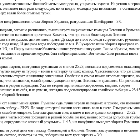
и, укомплектованные большей частью молодежью, упирались недолго. Не устояв в перво
и, они затем выиграли следующую, но на подвиг молодых уже не хватило – в оставшихс
верх взяли более опытные турки.
м полуфиналистом стала сборная Украины, разгромившая Швейцарию – 3:0.
ющими, согласно расписанию, вышли играть национальные команды Эстонии и Румынии
остепенно наполнялся зрителями. Казалось, что при своих болельщиках Эстония
рывать не должна, да и не имеет права. Дважды до этого эстонцы встречались с румынам
е года назад. И два раза тогда побеждали не мы. В Бухаресте наша сборная проиграла со
м 1:3, а в Пярну наши волейболисты и вовсе уступили «всухую». Таким образом, момент
 отплатить за прошлые неудачи, был выбран правильно. Вот только блин реванша вновь
 комом.
ервая партия, выигранная румынами со счетом 25:23, поставила под сомнение оглашенн
Раутио задачу на турнир – войти в четверку лучших команд. Чувствовалось, что уж сли
 эстонцы отдают инициативу соперникам. Особенно в самом начале игровых отрезков, ко
ы, что называется, малой кровью уходили в отрыв. Эстонцы не сдавались. Сопротивлял
ись и разрыв сокращали. Уже во второй партии наши спортсмены, видимо, всерьез
лившись и на себя, и на румын, наглядно продемонстрировали хозяйские амбиции – 25:15
у сборной Эстонии.
й сет вышел менее ярким. Румыны куда лучше играли на подачах и приеме, что позволи
ать победу – 25:23. По ходу четвертой партии гости опять вели в счете. Отыгрались наш
в самой ее концовке. Сначала сравняли счет, а затем и вовсе дожали соперника – 25:22.
дняя часть встречи проходила в равной борьбе, но под занавес эстонцы допустили грубы
и, определившие конечный результат – 11:15, и в полуфинал выходит сборная Румынии.
шал игровой день матч между Финляндией и Англией. Финны, выступающие в не самом
м составе, несмотря на это, победили во всех трех партиях – 3:0.