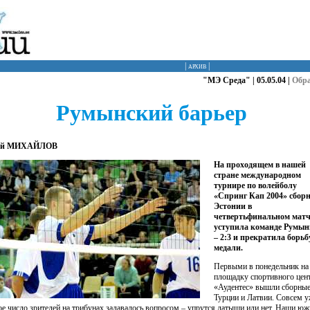
|
архив
|
"МЭ Среда" | 05.05.04 |
Обр
Румынский барьер
ей МИХАЙЛОВ
На проходящем в нашей
стране международном
турнире по волейболу
«Спринг Кап 2004» сбор
Эстонии в
четвертьфинальном матч
уступила команде Румы
– 2:3 и прекратила борьб
медали.
Первыми в понедельник на
площадку спортивного цен
«Аудентес» вышли сборны
Турции и Латвии. Совсем 
ое число зрителей на трибунах задавалось вопросом – упрутся латыши или нет. Наши ю