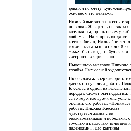
девятой по счету, художник пре
основном это пейзажи.
Николай выставил как свои стар
порядка 200 картин, но так как 
возможным, пришлось ему выби
любимые. На вопрос, когда же 
к его работам, Николай ответил
готов расстаться ни с одной из 
может быть когда-нибудь это и
совершенно однозначно.
Нынешнюю выставку Николаю по
хозяйка Ныммеской художествен
По ее словам, впервые, достато
давно, она увидела работы Ник
Блескова в одной из телевизион
передач. Сюжет был недолгим, 
за то короткое время она успела
оценить его работы: «Понимаете
работах Николая Блескова
чувствуется жизнь с ее
разочарованиями и победами, с
грустью и радостью, взлетами и
падениями… Его картины