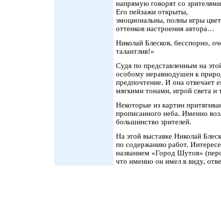
напрямую говорят со зрителями
Его пейзажи открыты,
эмоциональны, полны игры цвет
оттенков настроения автора…
Николай Блесков, бесспорно, оч
талантлив!»
Судя по представленным на этой
особому неравнодушен к природ
предпочтение. И она отвечает 
мягкими тонами, игрой света и
Некоторые из картин притягиваю
прописанного неба. Именно воз
большинство зрителей.
На этой выставке Николай Блес
по содержанию работ. Интересе
названием «Город Шутов» (перо,
что именно он имел в виду, отв