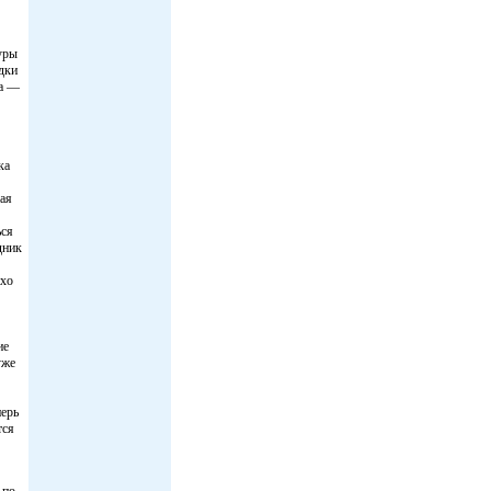
уры
дки
на —
ка
ая
ься
дник
ихо
ие
уже
перь
тся
 по