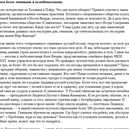
емся более ленивыми и нелюбопытными.
 это путешествие из Таллинна в Пайде. Что оно могло обещать? Принять участие в таком
риятии, организованном членами правления Эстонского северянинского общества культ
тиной Банниковой и Нелли Вендик, казалось, можно лишь из вежливости. Да и цель поез
реча с читателями общества «Славяночка», посещение памятных мест Игоря Северяни
ла более чем прозаично. Какие там места?! Улица (дома уже нет), где наш знаменитый
чественник доживал свои последние дни, гимназия, где учительствовала его последняя
ица жизни Вера Коренди?
гия имени этого «очарованного странника» русской поэзии, «короля поэтов», по воле ро
шенного на эстонскую землю, все-таки сделала свое дело. И мы, небольшая группа его
нниц, ранним утром разместились в уютном микроавтобусе, двинулись в путь. Самая юн
с — веселая и любознательная Катя Вендик, представлявшая семейную фирму MEIE
T, ловко управляла автосредством. По прикидке, путешествие должно было растянут
на три, не более. Ну кто бы мог подумать, что эта поездка превратится в праздник?! Праз
 праздник общения, знакомства с непривычно для наших столичных мерок искренними,
тыми, сердечными и участливыми людьми. Кто они? Наши соотечественники, давно и т
ие в этом маленьком эстонском городке и сохранившие не только родной язык,
нальные корни, но и родные традиции русской культуры. Более того, все они прекрасные
ьи, идут «по жизни» с песней и поют ее не в одиночку, для успокоения души, а хором,
ый сами же создали и назвали «Славяночка». У Русской гимназии нас встретили милейш
ны — преподаватели Людмила Пусепп и Янина Ковжарова. И по русскому обычаю, но 
тонский манер, усадили за стол, напоили горячим кофе с бутербродами, пирожными. И
ись разговоры о поэзии и прозе жизни. «Еще совсем недавно, — посетовала Людмила
мировна, — в нашей гимназии получали образование более 500 русских школьников, те
ого меньше. Гимназия обречена на закрытие. Где будут учиться эти ребята, как обустроя
ля?..» Проблемы, куда от них денешься? Хотелось как-то успокоить хозяюшек, дескать в
йшее время, может, еще что-то наладится...
ом Людмила Владимировна — кстати, тоже северянинка — пригласила нас на экскурсию