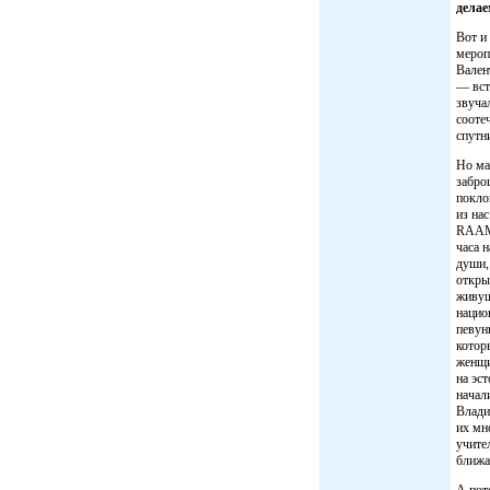
дела
Вот и
мероп
Вален
— вст
звуча
сооте
спутн
Но ма
забро
покло
из на
RAAMA
часа 
души,
откры
живущ
нацио
певун
котор
женщи
на эс
начал
Влади
их мн
учите
ближа
А пот