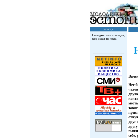
погода
Сегодня, как и всегда,
хорошая погода.
Вале
Нет б
челов
друже
конта
мосты
завис
присп
отчуж
друг 
другу
выжи
себе,