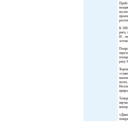
Прибл
мощны
музея
произ
росто
К 100
рига,
И... 
эстон
Попро
перез
площа
реку 
Хорош
«слав
малои
поэта
Нелли
природ
Тепер
научи
мизер
«Дава
тепер