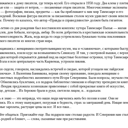
ижаемся к дому писателя, где теперь музей. Его открыли в 1958 году. Два клена у плетн
е ели — защита от ветров, — посаженные отцом писателя. Многочисленные экспонаты
 — фотографии, письма, предметы — как бы приближают к нам мир Таммсааре и его
ведений. Восковая фигура писателя за письменным столом музея удивляет своим невел
м. Почему-то казалось, что автор «Правды и справедливости» должен быть гигантом.
-летию со дня рождения был восстановлен комплекс хутора Таммсааре Пыхья — жилая
 хлев, дом бобыля, изгородь, амбар. Во всем добротность и крестьянская основательность
немноголюдность. Жаль, ведь когда-то сюда устремлялись буквально толпы поклонников
ского писателя из многих стран мира.
щавшись с женщинами-смотрительницами музея, мы и «славяночки», с которыми быст
накомились, взяли курс на возвышенность Симисалу. И там, у смотровой вышки, с верх
дки которой открывается дивный вид на окрестные болотные островки, хутор Таммсаар
Ягала и всю центральную часть Кырвемаа, устроили пикник.
о сидели, говорили, наслаждались встречей и снедью, которой угощали нас пайдеские
яночки». А Валентина Банникова, верная своему призванию, поведала женщинам о
звестных подробностях жизненного пути Игоря Северянина. Были вопросы, звучали ст
. Обменялись буклетами, а в подарок библиотеке гимназии и обществу преподнесли книг
 Вендик предложила хозяюшкам привезенные с собой прекрасные книги об искусстве,
е, детские... Их бережно брали в руки, светлели лицом, и... вздыхали.
ь я знаю — это неправда, что наши люди научились жить без поэзии и книг. Они не
лись. Их к этому вынуждают, погружая в бедность, страх за завтрашний день. Нищие пен
ные зарплаты, растущие цены на все. И все-таки...
йте общаться. Приезжайте еще. Вы подарили нам столько радости. И Северянин нам стал
ь родней и ближе», — слова, сказанные нам при расставании.