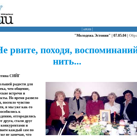
|
архив
|
"Молодежь Эстонии" | 07.05.04 |
Обр
Не рвите, походя, воспоминани
нить...
нтина СИЙГ
ольшей радости для
ека, чем общение,
ские встречи и
кты. Но время развело
, посеяло чувство
ти, и мы уже как-то
особились к
дению, отгородились
от друга, стали друг
 конкурентами и
ваем каждый сам по
 уже не замечая, что