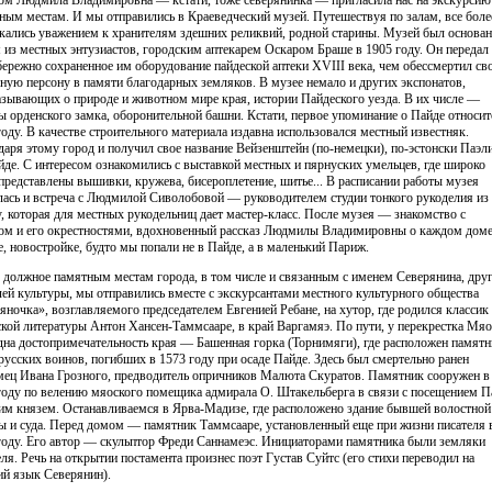
ным местам. И мы отправились в Краеведческий музей. Путешествуя по залам, все боле
кались уважением к хранителям здешних реликвий, родной старины. Музей был основан
 из местных энтузиастов, городским аптекарем Оскаром Браше в 1905 году. Он передал
бережно сохраненное им оборудование пайдеской аптеки XVIII века, чем обессмертил с
ную персону в памяти благодарных земляков. В музее немало и других экспонатов,
азывающих о природе и животном мире края, истории Пайдеского уезда. В их числе —
ы орденского замка, оборонительной башни. Кстати, первое упоминание о Пайде относит
году. В качестве строительного материала издавна использовался местный известняк.
даря этому город и получил свое название Вейзенштейн (по-немецки), по-эстонски Паэл
де. С интересом ознакомились с выставкой местных и пярнуских умельцев, где широко
представлены вышивки, кружева, бисероплетение, шитье... В расписании работы музея
лась и встреча с Людмилой Сиволобовой — руководителем студии тонкого рукоделия из
, которая для местных рукодельниц дает мастер-класс. После музея — знакомство с
ом и его окрестностями, вдохновенный рассказ Людмилы Владимировны о каждом доме
е, новостройке, будто мы попали не в Пайде, а в маленький Париж.
 должное памятным местам города, в том числе и связанным с именем Северянина, дру
лей культуры, мы отправились вместе с экскурсантами местного культурного общества
яночка», возглавляемого председателем Евгенией Ребане, на хутор, где родился классик
ской литературы Антон Хансен-Таммсааре, в край Варгамяэ. По пути, у перекрестка Мяо
дна достопримечательность края — Башенная горка (Торнимяги), где расположен памятн
 русских воинов, погибших в 1573 году при осаде Пайде. Здесь был смертельно ранен
ец Ивана Грозного, предводитель опричников Малюта Скуратов. Памятник сооружен в
году по велению мяоского помещика адмирала О. Штакельберга в связи с посещением П
им князем. Останавливаемся в Ярва-Мадизе, где расположено здание бывшей волостной
ы и суда. Перед домом — памятник Таммсааре, установленный еще при жизни писателя 
году. Его автор — скульптор Фреди Саннамеэс. Инициаторами памятника были земляки
еля. Речь на открытии постамента произнес поэт Густав Суйтс (его стихи переводил на
ий язык Северянин).