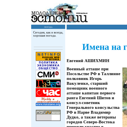
погода
Сегодня, как и всегда,
хорошая погода.
Имена на 
Евгений АШИХМИН
Военный атташе при
Посольстве РФ в Таллинне
полковник Игорь
Вакуленко, старший
помощник военного
атташе капитан первого
ранга Евгений Шитов и
консул-советник
Генерального консульства
РФ в Нарве Владимир
Дудко, а также ветераны
городов Северо-Востока
приняли участие в