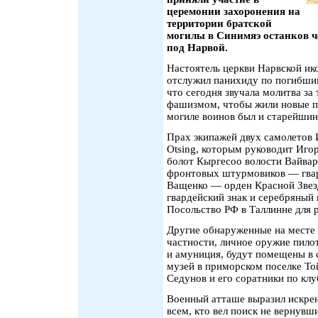
церемонии захоронения на
территории братской
могилы в Синимяэ останков ч
под Нарвой.
Настоятель церкви Нарвской и
отслужил панихиду по погибши
что сегодня звучала молитва за 
фашизмом, чтобы жили новые по
могиле воинов был и старейшин
Прах экипажей двух самолетов 
Otsing, которым руководит Игор
болот Кыргесоо волости Вайвар
фронтовых штурмовиков — гва
Ващенко — орден Красной Звез
гвардейский знак и серебряный 
Посольство РФ в Таллинне для 
Другие обнаруженные на месте 
частности, личное оружие пило
и амуниция, будут помещены в 
музей в приморском поселке То
Седунов и его соратники по клу
Военный атташе выразил искрен
всем, кто вел поиск не вернувш