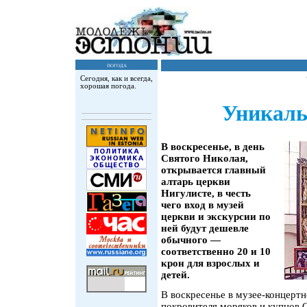
погода
Сегодня, как и всегда,
хорошая погода.
Уникаль
В воскресенье, в день
Святого Николая,
открывается главный
алтарь церкви
Нигулисте, в честь
чего вход в музей
церкви и экскурсии по
ней будут дешевле
обычного —
соответственно 20 и 10
крон для взрослых и
детей.
В воскресенье в музее-концертн
покровителя моряков и купцов С