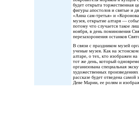
будет открыта торжественная ц
фигуры апостолов и святые и д
«Анна сам-третья» и «Коронова
музея, открытие алтаря — событ
потому что случается такое лишь
ноября, в день поминовения Свя
перезахоронения останков Свято
В связи с праздником музей орг
ученые музея. Как на эстонском,
алтаре, о тех, кто изображен на
тот же день, который одновреме
организована специальная экску
художественных произведениях Н
рассказе будет отведена самой
Деве Марии, ее ролям и изобра